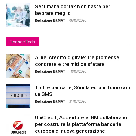
Settimana corta? Non basta per
lavorare meglio
Redazione BitMAT
-
06/08/2026
FinanceTech
AI nel credito digitale: tre promesse
concrete e tre miti da sfatare
Redazione BitMAT
-
10/08/2026
Truffe bancarie, 36mila euro in fumo con
un SMS
Redazione BitMAT
-
31/07/2026
UniCredit, Accenture e IBM collaborano
per costruire la piattaforma bancaria
europea di nuova generazione