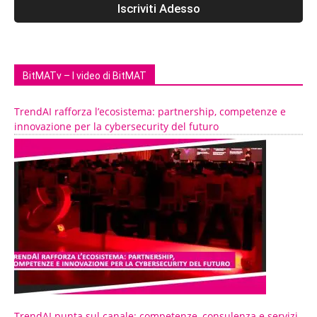
BitMATv – I video di BitMAT
TrendAI rafforza l’ecosistema: partnership, competenze e
innovazione per la cybersecurity del futuro
TrendAI punta sul canale: competenze, consulenza e servizi