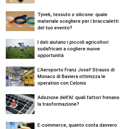
Tyvek, tessuto o silicone: quale
materiale scegliere per i braccialetti
del tuo evento?
I dati aiutano i piccoli agricoltori
sudafricani a cogliere nuove
opportunità
L’Aeroporto Franz Josef Strauss di
Monaco di Baviera ottimizza le
operation con Celonis
Adozione dell’AI: quali fattori frenano
la trasformazione?
E-commerce, quanto conta davvero