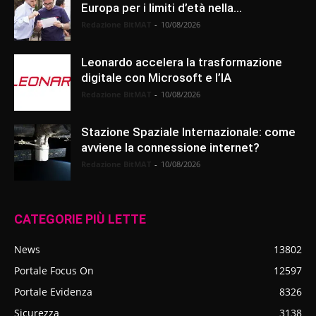
Europa per i limiti d’età nella...
Redazione BitMAT
-
10/08/2026
Leonardo accelera la trasformazione
digitale con Microsoft e l’IA
Redazione BitMAT
-
10/08/2026
Stazione Spaziale Internazionale: come
avviene la connessione internet?
Redazione BitMAT
-
10/08/2026
CATEGORIE PIÙ LETTE
News
13802
Portale Focus On
12597
Portale Evidenza
8326
Sicurezza
3138