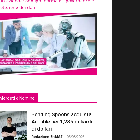
 in azienda: obblighi normativi, governance e
otezione dei dati
Mercati e Nomine
Bending Spoons acquista
Airtable per 1,285 miliardi
di dollari
Redazione BitMAT
-
05/08/2026