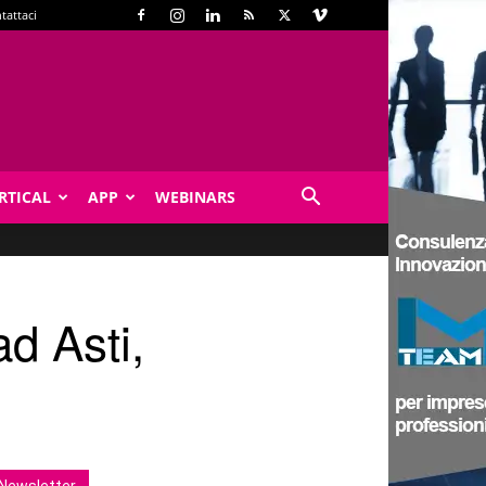
tattaci
RTICAL
APP
WEBINARS
ad Asti,