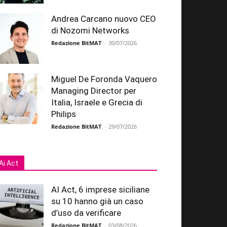
Andrea Carcano nuovo CEO
di Nozomi Networks
Redazione BitMAT
-
30/07/2026
Miguel De Foronda Vaquero
Managing Director per
Italia, Israele e Grecia di
Philips
Redazione BitMAT
-
29/07/2026
Ai Act
AI Act, 6 imprese siciliane
su 10 hanno già un caso
d’uso da verificare
Redazione BitMAT
-
03/08/2026