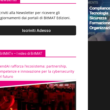
Newsletter
criviti alla Newsletter per ricevere gli
giornamenti dai portali di BitMAT Edizioni.
BitMATv – I video di BitMAT
endAI rafforza l’ecosistema: partnership,
ompetenze e innovazione per la cybersecurity
l futuro