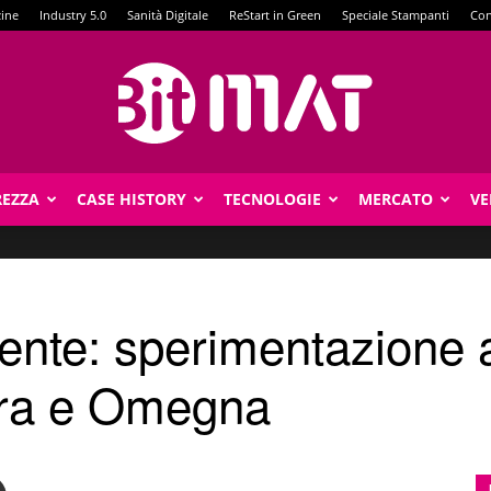
zine
Industry 5.0
Sanità Digitale
ReStart in Green
Speciale Stampanti
Con
REZZA
CASE HISTORY
TECNOLOGIE
MERCATO
VE
BitMat
igente: sperimentazione 
ara e Omegna