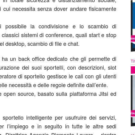
i cui necessita senza dover andare fisicamente
ti possibile la condivisione e lo scambio di
classici sistemi di conference, quali start e stop
l desktop, scambio di file e chat.
o ha un back office dedicato che gli permette di
Ti
gurazione dei suoi sportelli, con descrizioni, slot
atore di sportello gestisce le call con gli utenti
e necessità e delle regole definite dall’ente.
 è open source, basato sulla piattaforma Jitsi ed
sportello intelligente per usufruire dei servizi,
er l’impiego e in seguito in tutte le altre sedi
, Direttrice Agenzia Piemonte Lavoro – rientra