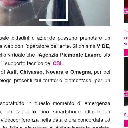
T
 quale cittadini e aziende possono prenotare un
co
st
a web con l’operatore dell’ente. Si chiama
,
VIDE
lo virtuale che l’
sta
Agenzia Piemonte Lavoro
il supporto tecnico del
.
CSI
 di
, per poi
Asti, Chivasso, Novara e Omegna
mpiego presenti sul territorio piemontese, per un
, soprattutto in questo momento di emergenza
 pc, un tablet o uno smartphone ottiene un
Pe
i videoconferenza nella data e ora concordata ed
o, in totale sicurezza e distanziamento sociale,