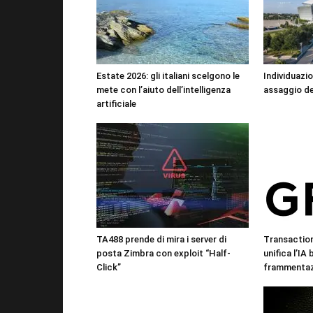
Estate 2026: gli italiani scelgono le
Individuazio
mete con l’aiuto dell’intelligenza
assaggio de
artificiale
TA488 prende di mira i server di
Transactio
posta Zimbra con exploit “Half-
unifica l’IA
Click”
frammentazi