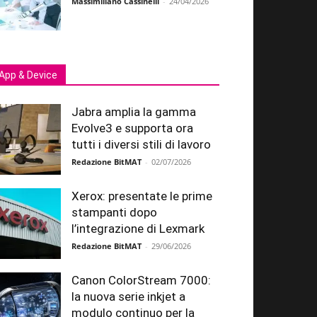
Massimiliano Cassinelli
-
24/04/2026
App & Device
Jabra amplia la gamma
Evolve3 e supporta ora
tutti i diversi stili di lavoro
Redazione BitMAT
-
02/07/2026
Xerox: presentate le prime
stampanti dopo
l’integrazione di Lexmark
Redazione BitMAT
-
29/06/2026
Canon ColorStream 7000:
la nuova serie inkjet a
modulo continuo per la