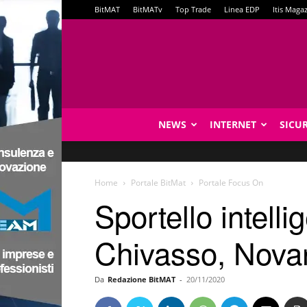
BitMAT
BitMATv
Top Trade
Linea EDP
Itis Maga
NEWS
INTERNET
SICU
Home
Portale BitMat
Portale Focus On
Sportello intell
Chivasso, Nov
Da
Redazione BitMAT
-
20/11/2020