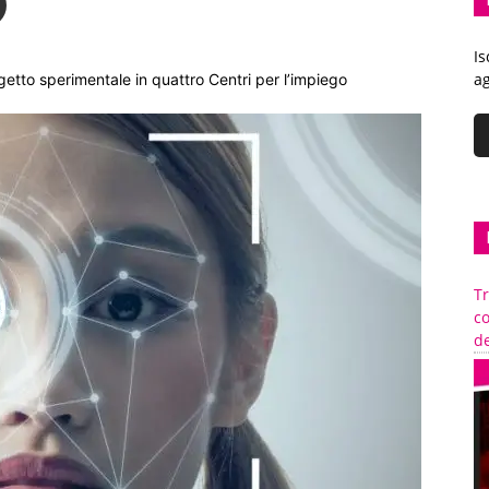
Is
ag
tto sperimentale in quattro Centri per l’impiego
Tr
c
de