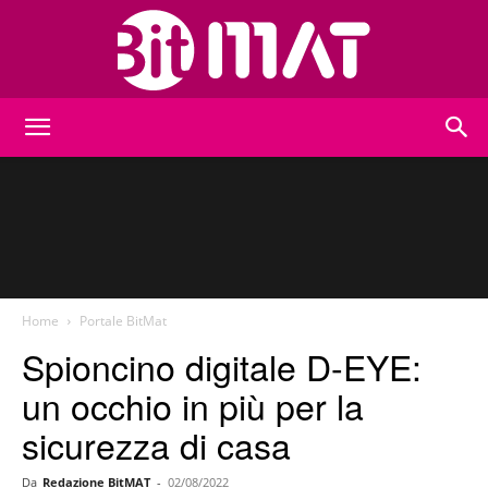
BitMat
Home
Portale BitMat
Spioncino digitale D-EYE:
un occhio in più per la
sicurezza di casa
Da
Redazione BitMAT
-
02/08/2022