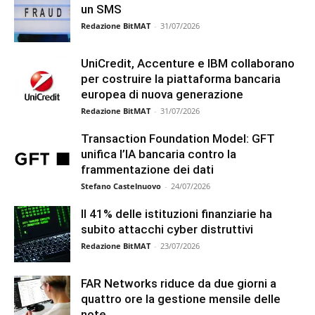
un SMS
Redazione BitMAT
-
31/07/2026
UniCredit, Accenture e IBM collaborano
per costruire la piattaforma bancaria
europea di nuova generazione
Redazione BitMAT
-
31/07/2026
Transaction Foundation Model: GFT
unifica l’IA bancaria contro la
frammentazione dei dati
Stefano Castelnuovo
-
24/07/2026
Il 41% delle istituzioni finanziarie ha
subito attacchi cyber distruttivi
Redazione BitMAT
-
23/07/2026
FAR Networks riduce da due giorni a
quattro ore la gestione mensile delle
note...