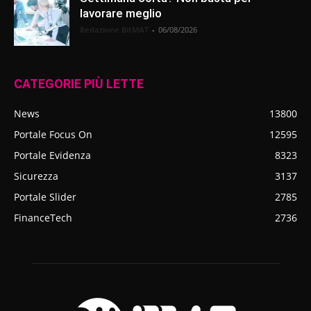
lavorare meglio
Redazione BitMAT
-
06/08/2026
CATEGORIE PIÙ LETTE
News
13800
Portale Focus On
12595
Portale Evidenza
8323
Sicurezza
3137
Portale Slider
2785
FinanceTech
2736