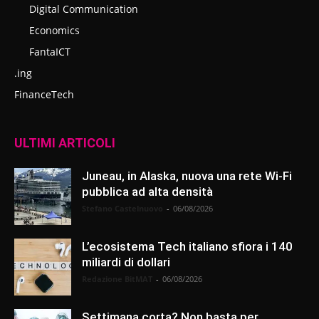
Digital Communication
Economics
FantaICT
.ing
FinanceTech
ULTIMI ARTICOLI
Juneau, in Alaska, nuova una rete Wi-Fi
pubblica ad alta densità
Stefano Castelnuovo
-
06/08/2026
L’ecosistema Tech italiano sfiora i 140
miliardi di dollari
Redazione BitMAT
-
06/08/2026
Settimana corta? Non basta per