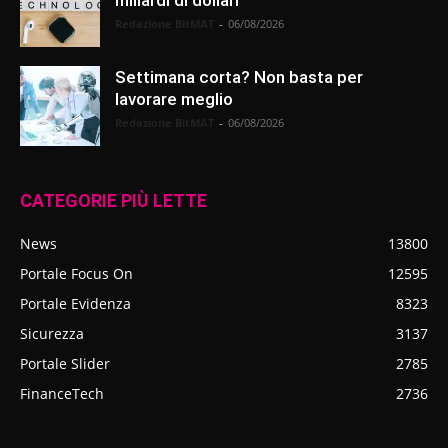
Redazione BitMAT
-
06/08/2026
Settimana corta? Non basta per
lavorare meglio
Redazione BitMAT
-
06/08/2026
CATEGORIE PIÙ LETTE
News
13800
Portale Focus On
12595
Portale Evidenza
8323
Sicurezza
3137
Portale Slider
2785
FinanceTech
2736