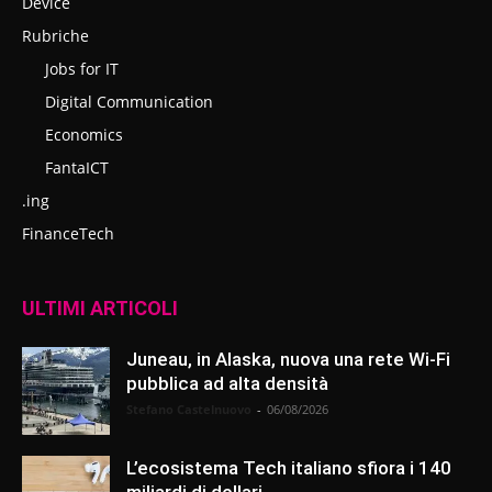
Device
Rubriche
Jobs for IT
Digital Communication
Economics
FantaICT
.ing
FinanceTech
ULTIMI ARTICOLI
Juneau, in Alaska, nuova una rete Wi-Fi
pubblica ad alta densità
Stefano Castelnuovo
-
06/08/2026
L’ecosistema Tech italiano sfiora i 140
miliardi di dollari