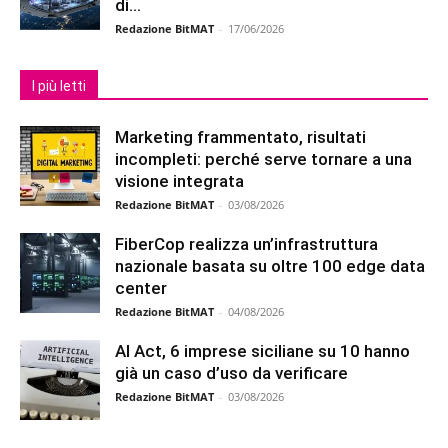
di...
Redazione BitMAT
-
17/06/2026
I più letti
Marketing frammentato, risultati
incompleti: perché serve tornare a una
visione integrata
Redazione BitMAT
-
03/08/2026
FiberCop realizza un’infrastruttura
nazionale basata su oltre 100 edge data
center
Redazione BitMAT
-
04/08/2026
AI Act, 6 imprese siciliane su 10 hanno
già un caso d’uso da verificare
Redazione BitMAT
-
03/08/2026