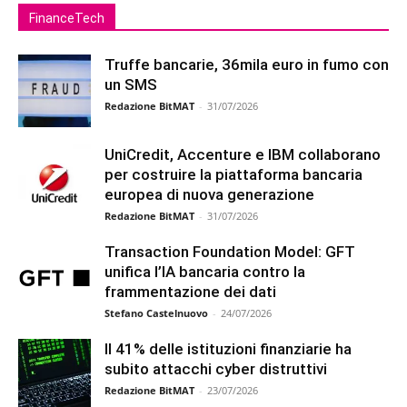
FinanceTech
Truffe bancarie, 36mila euro in fumo con
un SMS
Redazione BitMAT
-
31/07/2026
UniCredit, Accenture e IBM collaborano
per costruire la piattaforma bancaria
europea di nuova generazione
Redazione BitMAT
-
31/07/2026
Transaction Foundation Model: GFT
unifica l’IA bancaria contro la
frammentazione dei dati
Stefano Castelnuovo
-
24/07/2026
Il 41% delle istituzioni finanziarie ha
subito attacchi cyber distruttivi
Redazione BitMAT
-
23/07/2026