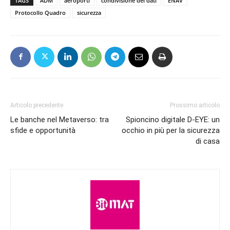
TAGS
ADM
aeroporti
condivisione dei dati
ENAV
Protocollo Quadro
sicurezza
Articolo precedente
Prossimo articolo
Le banche nel Metaverso: tra
Spioncino digitale D-EYE: un
sfide e opportunità
occhio in più per la sicurezza
di casa