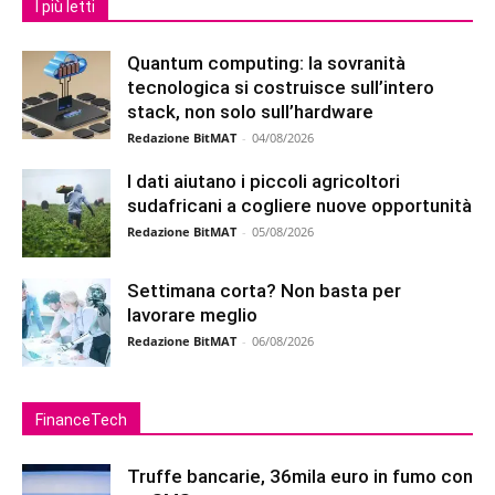
I più letti
Quantum computing: la sovranità
tecnologica si costruisce sull’intero
stack, non solo sull’hardware
Redazione BitMAT
-
04/08/2026
I dati aiutano i piccoli agricoltori
sudafricani a cogliere nuove opportunità
Redazione BitMAT
-
05/08/2026
Settimana corta? Non basta per
lavorare meglio
Redazione BitMAT
-
06/08/2026
FinanceTech
Truffe bancarie, 36mila euro in fumo con