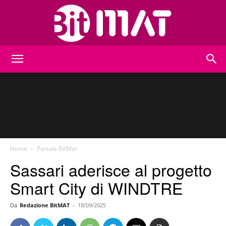
BitMat
Home
Portale BitMat
Sassari aderisce al progetto
Smart City di WINDTRE
Da
Redazione BitMAT
-
18/09/2025