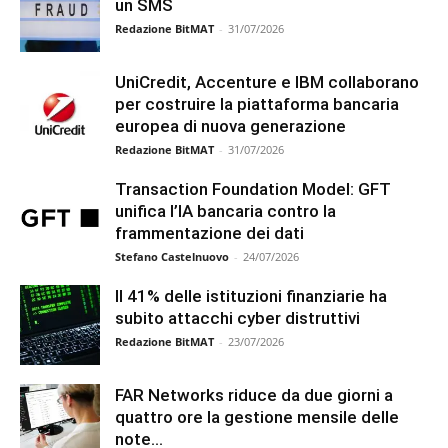
un SMS
Redazione BitMAT
-
31/07/2026
UniCredit, Accenture e IBM collaborano
per costruire la piattaforma bancaria
europea di nuova generazione
Redazione BitMAT
-
31/07/2026
Transaction Foundation Model: GFT
unifica l’IA bancaria contro la
frammentazione dei dati
Stefano Castelnuovo
-
24/07/2026
Il 41% delle istituzioni finanziarie ha
subito attacchi cyber distruttivi
Redazione BitMAT
-
23/07/2026
FAR Networks riduce da due giorni a
quattro ore la gestione mensile delle
note...