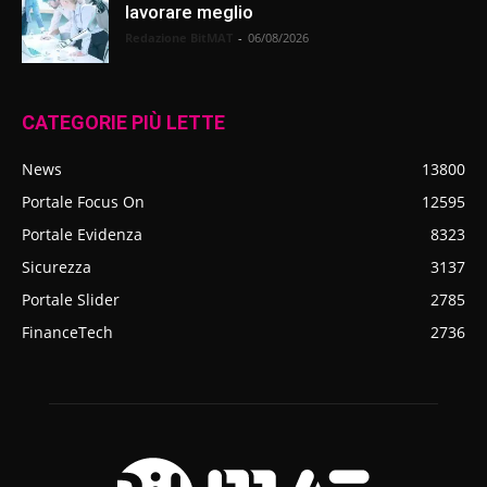
lavorare meglio
Redazione BitMAT
-
06/08/2026
CATEGORIE PIÙ LETTE
News
13800
Portale Focus On
12595
Portale Evidenza
8323
Sicurezza
3137
Portale Slider
2785
FinanceTech
2736