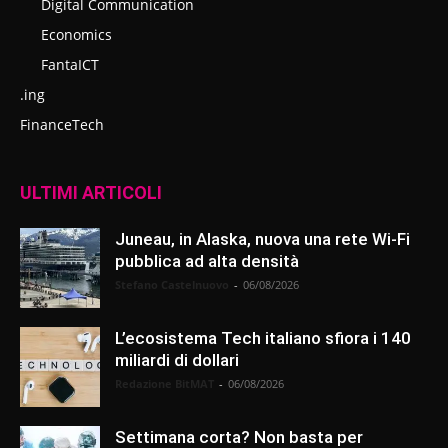
Digital Communication
Economics
FantaICT
.ing
FinanceTech
ULTIMI ARTICOLI
Juneau, in Alaska, nuova una rete Wi-Fi
pubblica ad alta densità
Stefano Castelnuovo
-
06/08/2026
L’ecosistema Tech italiano sfiora i 140
miliardi di dollari
Redazione BitMAT
-
06/08/2026
Settimana corta? Non basta per