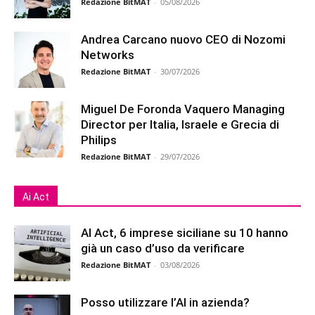
Redazione BitMAT
-
05/08/2026
Andrea Carcano nuovo CEO di Nozomi
Networks
Redazione BitMAT
-
30/07/2026
Miguel De Foronda Vaquero Managing
Director per Italia, Israele e Grecia di
Philips
Redazione BitMAT
-
29/07/2026
Ai Act
AI Act, 6 imprese siciliane su 10 hanno
già un caso d’uso da verificare
Redazione BitMAT
-
03/08/2026
Posso utilizzare l’AI in azienda?