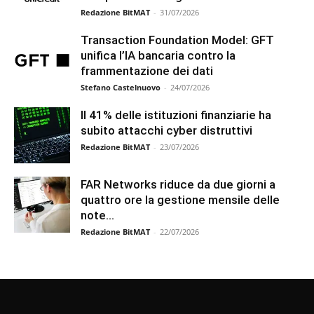
Redazione BitMAT
-
31/07/2026
Transaction Foundation Model: GFT
unifica l’IA bancaria contro la
frammentazione dei dati
Stefano Castelnuovo
-
24/07/2026
Il 41% delle istituzioni finanziarie ha
subito attacchi cyber distruttivi
Redazione BitMAT
-
23/07/2026
FAR Networks riduce da due giorni a
quattro ore la gestione mensile delle
note...
Redazione BitMAT
-
22/07/2026