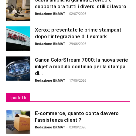
supporta ora tutti i diversi stili di lavoro
Redazione BitMAT
-
02/07/2026
Xerox: presentate le prime stampanti
dopo l’integrazione di Lexmark
Redazione BitMAT
-
29/06/2026
Canon ColorStream 7000: la nuova serie
inkjet a modulo continuo per la stampa
di...
Redazione BitMAT
-
17/06/2026
I più letti
E-commerce, quanto conta davvero
l’assistenza clienti?
Redazione BitMAT
-
03/08/2026