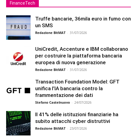
FinanceTech
Truffe bancarie, 36mila euro in fumo con
un SMS
Redazione BitMAT
-
31/07/2026
UniCredit, Accenture e IBM collaborano
per costruire la piattaforma bancaria
europea di nuova generazione
Redazione BitMAT
-
31/07/2026
Transaction Foundation Model: GFT
unifica l’IA bancaria contro la
frammentazione dei dati
Stefano Castelnuovo
-
24/07/2026
Il 41% delle istituzioni finanziarie ha
subito attacchi cyber distruttivi
Redazione BitMAT
-
23/07/2026