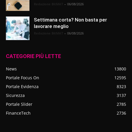
Redazione BitMAT
-
06/08/2026
Settimana corta? Non basta per
lavorare meglio
Redazione BitMAT
-
06/08/2026
CATEGORIE PIÙ LETTE
News
13800
Portale Focus On
12595
Portale Evidenza
8323
Sicurezza
3137
Portale Slider
2785
FinanceTech
2736