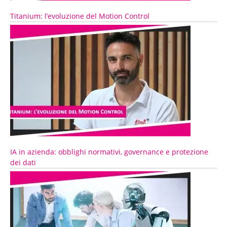
Titanium: l’evoluzione del Motion Control
IA in azienda: obblighi normativi, governance e protezione
dei dati