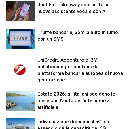
Just Eat Takeaway.com: in Italia il
nuovo assistente vocale con AI
Truffe bancarie, 36mila euro in fumo
con un SMS
UniCredit, Accenture e IBM
collaborano per costruire la
piattaforma bancaria europea di nuova
generazione
Estate 2026: gli italiani scelgono le
mete con l’aiuto dell’intelligenza
artificiale
Individuazione droni con il 5G: un
assaggio delle capacità del 6G