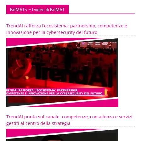
BitMATv – I video di BitMAT
TrendAI rafforza l’ecosistema: partnership, competenze e
innovazione per la cybersecurity del futuro
TrendAI punta sul canale: competenze, consulenza e servizi
gestiti al centro della strategia