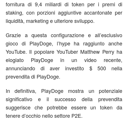
fornitura di 9,4 miliardi di token per i premi di
staking, con porzioni aggiuntive accantonate per
liquidità, marketing e ulteriore sviluppo.
Grazie a questa configurazione e all’esclusivo
gioco di PlayDoge, l’hype ha raggiunto anche
YouTube. Il popolare YouTuber Matthew Perry ha
elogiato PlayDoge in un video recente,
annunciando di aver investito $ 500 nella
prevendita di PlayDoge.
In definitiva, PlayDoge mostra un potenziale
significativo e il successo della prevendita
suggerisce che potrebbe essere un token da
tenere d’occhio nello settore P2E.