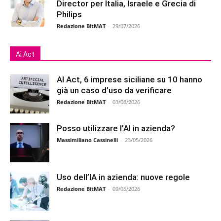
Director per Italia, Israele e Grecia di
Philips
Redazione BitMAT
-
29/07/2026
Ai Act
AI Act, 6 imprese siciliane su 10 hanno
già un caso d’uso da verificare
Redazione BitMAT
-
03/08/2026
Posso utilizzare l’AI in azienda?
Massimiliano Cassinelli
-
23/05/2026
Uso dell’IA in azienda: nuove regole
Redazione BitMAT
-
09/05/2026