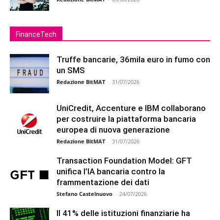
FinanceTech
Truffe bancarie, 36mila euro in fumo con
un SMS
Redazione BitMAT
-
31/07/2026
UniCredit, Accenture e IBM collaborano
per costruire la piattaforma bancaria
europea di nuova generazione
Redazione BitMAT
-
31/07/2026
Transaction Foundation Model: GFT
unifica l’IA bancaria contro la
frammentazione dei dati
Stefano Castelnuovo
-
24/07/2026
Il 41% delle istituzioni finanziarie ha