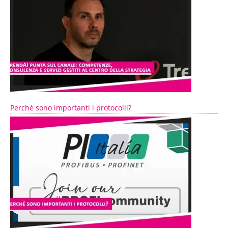
Perché sono importanti i protocolli?