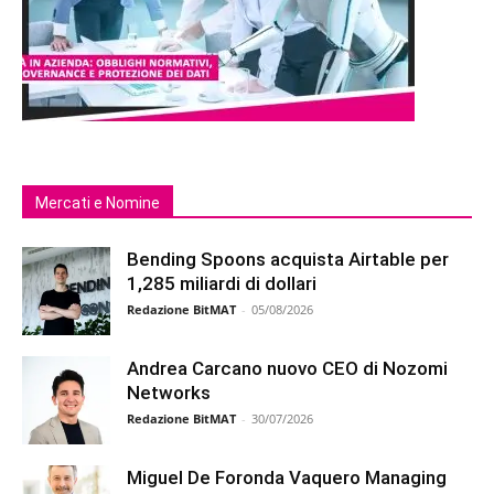
Mercati e Nomine
Bending Spoons acquista Airtable per
1,285 miliardi di dollari
Redazione BitMAT
-
05/08/2026
Andrea Carcano nuovo CEO di Nozomi
Networks
Redazione BitMAT
-
30/07/2026
Miguel De Foronda Vaquero Managing