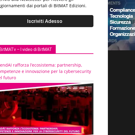
giornamenti dai portali di BitMAT Edizioni.
BitMATv – I video di BitMAT
endAI rafforza l’ecosistema: partnership,
ompetenze e innovazione per la cybersecurity
l futuro