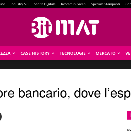
zine
Industry 5.0
Sanità Digitale
ReStart in Green
Speciale Stampanti
Con
REZZA
CASE HISTORY
TECNOLOGIE
MERCATO
VE
BitMat
tore bancario, dove l’es
Is