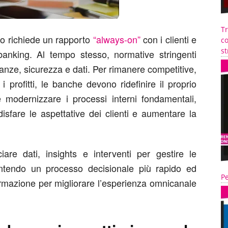
T
io richiede un rapporto
“always-on”
con i clienti e
co
st
banking. Al tempo stesso, normative stringenti
nanze, sicurezza e dati. Per rimanere competitive,
i profitti, le banche devono ridefinire il proprio
 modernizzare i processi interni fondamentali,
disfare le aspettative dei clienti e aumentare la
e dati, insights e interventi per gestire le
entendo un processo decisionale più rapido ed
Pe
sformazione per migliorare l’esperienza omnicanale