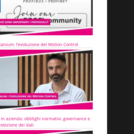
tanium: l’evoluzione del Motion Control
 in azienda: obblighi normativi, governance e
otezione dei dati