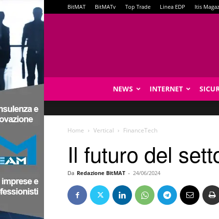
BitMAT
BitMATv
Top Trade
Linea EDP
Itis Maga
NEWS
INTERNET
SICU
Home
Vertical
FinanceTech
Il futuro del set
Da
Redazione BitMAT
-
24/06/2024