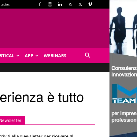
tattaci
RTICAL
APP
WEBINARS
perienza è tutto
Newsletter
criviti alla Newsletter per ricevere gli