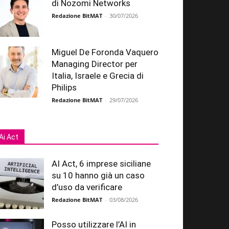
di Nozomi Networks
Redazione BitMAT
-
30/07/2026
Miguel De Foronda Vaquero
Managing Director per
Italia, Israele e Grecia di
Philips
Redazione BitMAT
-
29/07/2026
Ai Act
AI Act, 6 imprese siciliane
su 10 hanno già un caso
d’uso da verificare
Redazione BitMAT
-
03/08/2026
Posso utilizzare l’AI in