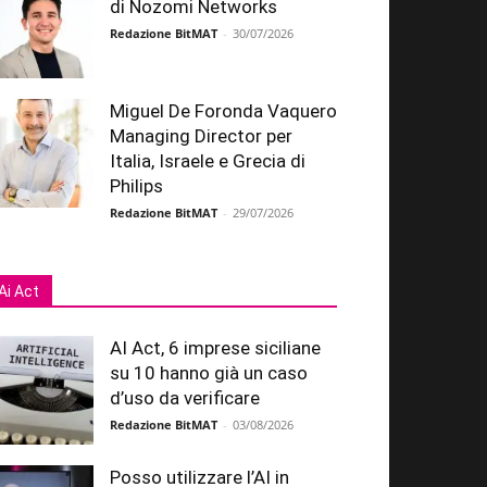
di Nozomi Networks
Redazione BitMAT
-
30/07/2026
Miguel De Foronda Vaquero
Managing Director per
Italia, Israele e Grecia di
Philips
Redazione BitMAT
-
29/07/2026
Ai Act
AI Act, 6 imprese siciliane
su 10 hanno già un caso
d’uso da verificare
Redazione BitMAT
-
03/08/2026
Posso utilizzare l’AI in