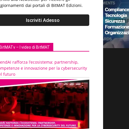
giornamenti dai portali di BitMAT Edizioni.
BitMATv – I video di BitMAT
endAI rafforza l’ecosistema: partnership,
ompetenze e innovazione per la cybersecurity
l futuro