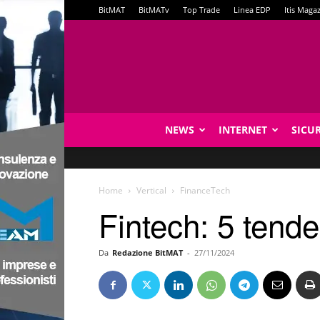
BitMAT
BitMATv
Top Trade
Linea EDP
Itis Maga
NEWS
INTERNET
SICU
Home
Vertical
FinanceTech
Fintech: 5 tende
Da
Redazione BitMAT
-
27/11/2024