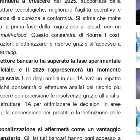
, supportata dalla
tinuerà a crescere nel 2025
tture tecnologiche, migliorare l’agilità operativa e
enze di sicurezza e conformità. Si stima che molte
o la prima fase della migrazione al cloud, con un
e
. Questo consentirà di ridurre i costi
multi-cloud
azioni e ottimizzare le risorse grazie all’accesso a
.
earning
 settore bancario ha superato la fase sperimentale
rtificiale, e il 2025 rappresenterà un momento
Uno degli ambiti in cui l’IA avrà un impatto
ga scala.
oiché consentirà di effettuare analisi del rischio più
edere con precisione le insolvenze grazie all’analisi
sfruttare l’IA per ottimizzare le decisioni in aree
, la concessione dei prestiti e la definizione delle
rsonalizzazione si affermerà come un vantaggio
. Gli istituti bancari hanno oggi accesso a
nanziario