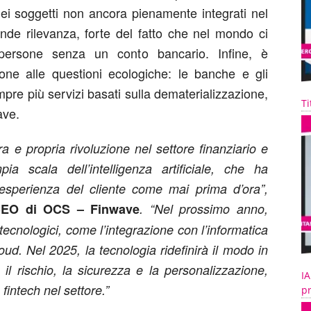
 dei soggetti non ancora pienamente integrati nel
ande rilevanza, forte del fatto che nel mondo ci
 persone senza un conto bancario. Infine, è
one alle questioni ecologiche: le banche e gli
mpre più servizi basati sulla dematerializzazione,
Ti
ave.
 e propria rivoluzione nel settore finanziario e
a scala dell’intelligenza artificiale, che ha
l’esperienza del cliente come mai prima d’ora”,
 CEO di OCS – Finwave
. “Nel prossimo anno,
ecnologici, come l’integrazione con l’informatica
oud. Nel 2025, la tecnologia ridefinirà il modo in
o il rischio, la sicurezza e la personalizzazione,
IA
fintech nel settore.”
pr