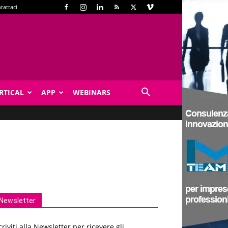
tattaci
RTICAL
APP
WEBINARS
Newsletter
criviti alla Newsletter per ricevere gli