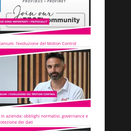
tanium: l’evoluzione del Motion Control
 in azienda: obblighi normativi, governance e
otezione dei dati