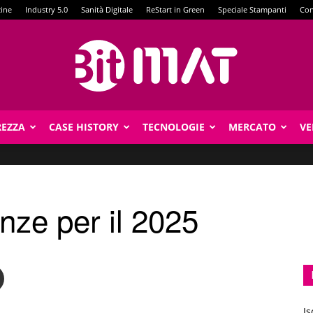
zine
Industry 5.0
Sanità Digitale
ReStart in Green
Speciale Stampanti
Con
REZZA
CASE HISTORY
TECNOLOGIE
MERCATO
VE
BitMat
nze per il 2025
Is