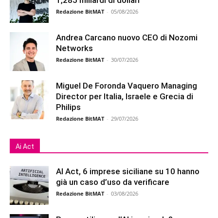
1,285 miliardi di dollari
Redazione BitMAT
-
05/08/2026
Andrea Carcano nuovo CEO di Nozomi
Networks
Redazione BitMAT
-
30/07/2026
Miguel De Foronda Vaquero Managing
Director per Italia, Israele e Grecia di
Philips
Redazione BitMAT
-
29/07/2026
Ai Act
AI Act, 6 imprese siciliane su 10 hanno
già un caso d’uso da verificare
Redazione BitMAT
-
03/08/2026