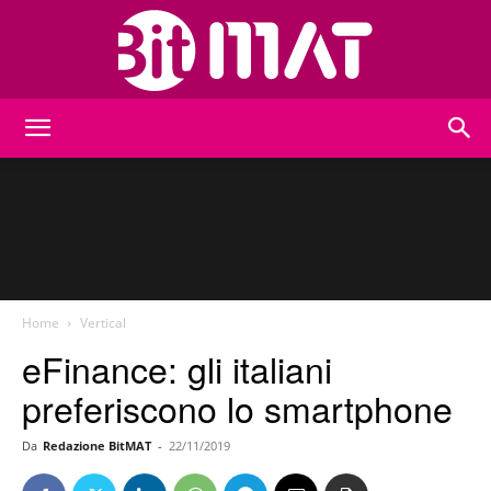
BitMat
Home
Vertical
eFinance: gli italiani
preferiscono lo smartphone
Da
Redazione BitMAT
-
22/11/2019