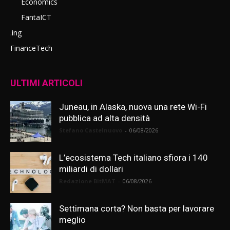
Economics
FantaICT
.ing
FinanceTech
ULTIMI ARTICOLI
Juneau, in Alaska, nuova una rete Wi-Fi
pubblica ad alta densità
Stefano Castelnuovo
-
06/08/2026
L’ecosistema Tech italiano sfiora i 140
miliardi di dollari
Redazione BitMAT
-
06/08/2026
Settimana corta? Non basta per lavorare
meglio