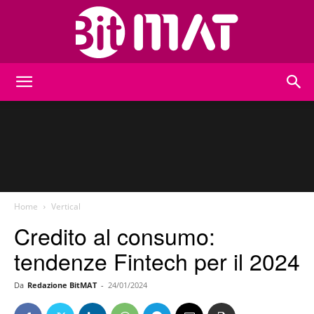
BitMat
Home
Vertical
Credito al consumo:
tendenze Fintech per il 2024
Da
Redazione BitMAT
-
24/01/2024