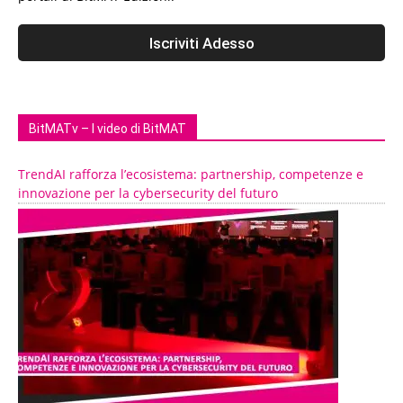
BitMATv – I video di BitMAT
TrendAI rafforza l’ecosistema: partnership, competenze e
innovazione per la cybersecurity del futuro