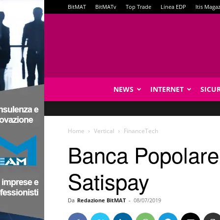
BitMAT
BitMATv
Top Trade
Linea EDP
Itis Maga
NEWS
INTERNET
SICU
Home
Vertical
FinanceTech
Banca Popolare P
Satispay
Da
Redazione BitMAT
-
08/07/2019