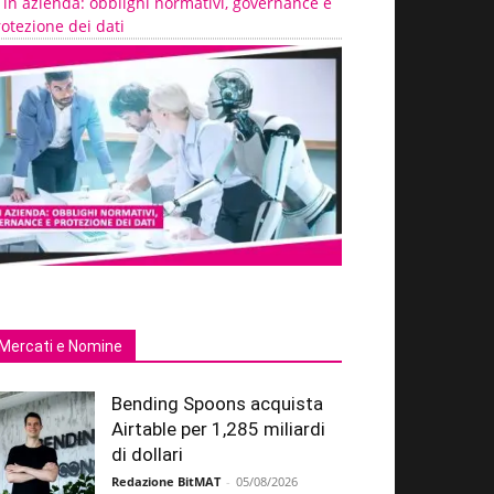
 in azienda: obblighi normativi, governance e
otezione dei dati
Mercati e Nomine
Bending Spoons acquista
Airtable per 1,285 miliardi
di dollari
Redazione BitMAT
-
05/08/2026