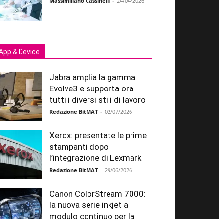
Massimiliano Cassinelli
-
24/04/2026
App & Device
Jabra amplia la gamma
Evolve3 e supporta ora
tutti i diversi stili di lavoro
Redazione BitMAT
-
02/07/2026
Xerox: presentate le prime
stampanti dopo
l’integrazione di Lexmark
Redazione BitMAT
-
29/06/2026
Canon ColorStream 7000:
la nuova serie inkjet a
modulo continuo per la