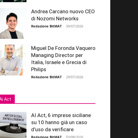
Andrea Carcano nuovo CEO
di Nozomi Networks
Redazione BitMAT
-
30/07/2026
Miguel De Foronda Vaquero
Managing Director per
Italia, Israele e Grecia di
Philips
Redazione BitMAT
-
29/07/2026
Ai Act
AI Act, 6 imprese siciliane
su 10 hanno già un caso
d’uso da verificare
Redazione BitMAT
-
03/08/2026