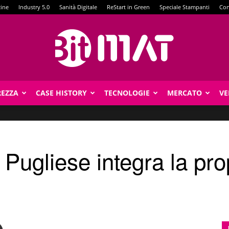
zine
Industry 5.0
Sanità Digitale
ReStart in Green
Speciale Stampanti
Con
REZZA
CASE HISTORY
TECNOLOGIE
MERCATO
VE
BitMat
ugliese integra la prop