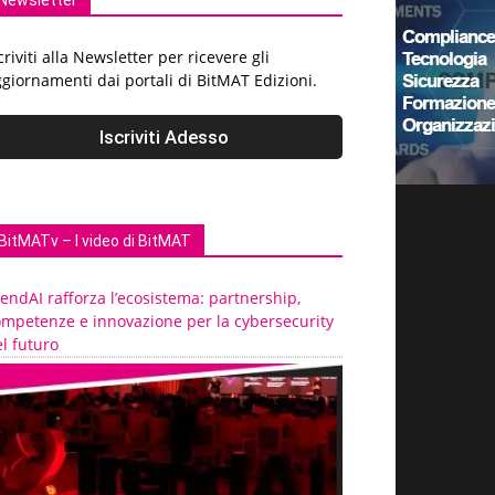
Newsletter
criviti alla Newsletter per ricevere gli
giornamenti dai portali di BitMAT Edizioni.
BitMATv – I video di BitMAT
endAI rafforza l’ecosistema: partnership,
ompetenze e innovazione per la cybersecurity
l futuro