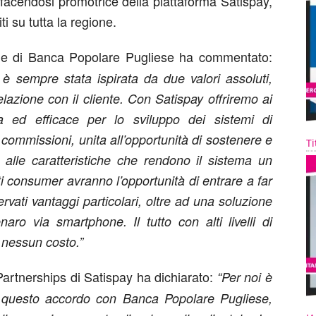
 facendosi promotrice della piattaforma Satispay,
iti su tutta la regione.
ale di Banca Popolare Pugliese ha commentato:
 è sempre stata ispirata da due valori assoluti,
 relazione con il cliente. Con Satispay offriremo ai
ta ed efficace per lo sviluppo dei sistemi di
commissioni, unita all’opportunità di sostenere e
Ti
 alle caratteristiche che rendono il sistema un
ti consumer avranno l’opportunità di entrare a far
vati vantaggi particolari, oltre ad una soluzione
aro via smartphone. Il tutto con alti livelli di
 nessun costo.”
Partnerships di Satispay ha dichiarato:
“Per noi è
o questo accordo con Banca Popolare Pugliese,