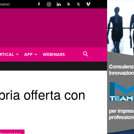
tattaci
RTICAL
APP
WEBINARS
ria offerta con