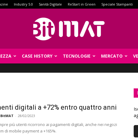
azine
Industry 5.0
Sanità Digitale
ReStart in Green
Speciale Stampanti
REZZA
CASE HISTORY
TECNOLOGIE
MERCATO
V
BitMat
nti digitali a +72% entro quattro anni
Is
ag
 BitMAT
-
28/02/2023
empre più utenti ricorrono ai pagamenti digitali, anche nei negozi
boom di mobile payment a +165%.