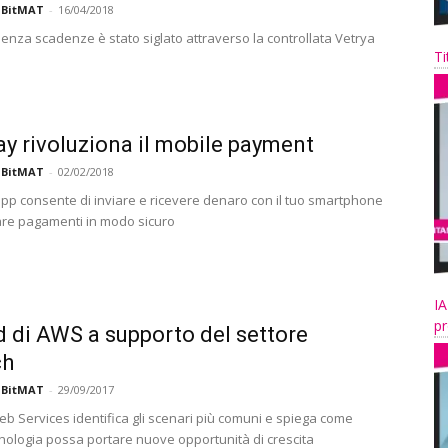
 BitMAT
-
16/04/2018
senza scadenze è stato siglato attraverso la controllata Vetrya
Ti
y rivoluziona il mobile payment
 BitMAT
-
02/02/2018
pp consente di inviare e ricevere denaro con il tuo smartphone
are pagamenti in modo sicuro
IA
pr
ud di AWS a supporto del settore
ch
 BitMAT
-
29/09/2017
 Services identifica gli scenari più comuni e spiega come
nologia possa portare nuove opportunità di crescita