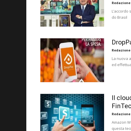
Redazione
L’accordo 
do Brasil
DropPa
Redazione
La nuova a
ed effettu
Il clo
FinTe
Redazione
Amazon Web
questa tec