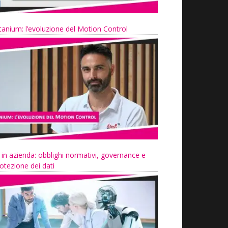
tanium: l’evoluzione del Motion Control
 in azienda: obblighi normativi, governance e
otezione dei dati