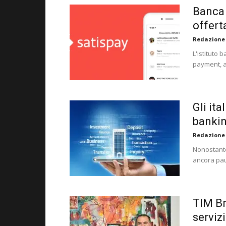
Banca 
offert
Redazione
L'istituto 
payment, a
Gli ita
banki
Redazione
Nonostante
ancora pau
TIM Br
serviz