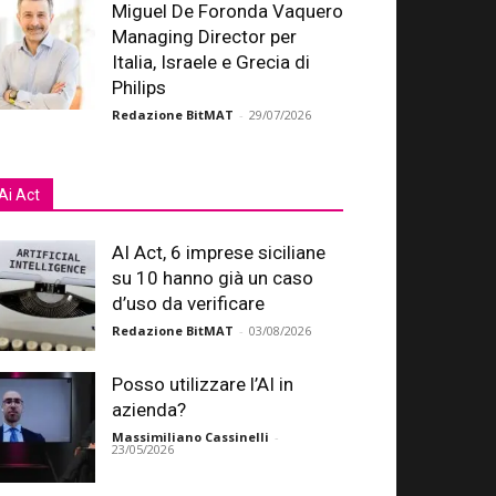
Miguel De Foronda Vaquero
Managing Director per
Italia, Israele e Grecia di
Philips
Redazione BitMAT
-
29/07/2026
Ai Act
AI Act, 6 imprese siciliane
su 10 hanno già un caso
d’uso da verificare
Redazione BitMAT
-
03/08/2026
Posso utilizzare l’AI in
azienda?
Massimiliano Cassinelli
-
23/05/2026