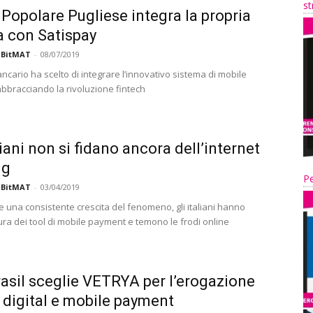
st
Popolare Pugliese integra la propria
a con Satispay
 BitMAT
-
08/07/2019
bancario ha scelto di integrare l’innovativo sistema di mobile
bbracciando la rivoluzione fintech
liani non si fidano ancora dell’internet
ng
Pe
 BitMAT
-
03/04/2019
 una consistente crescita del fenomeno, gli italiani hanno
ra dei tool di mobile payment e temono le frodi online
asil sceglie VETRYA per l’erogazione
i digital e mobile payment