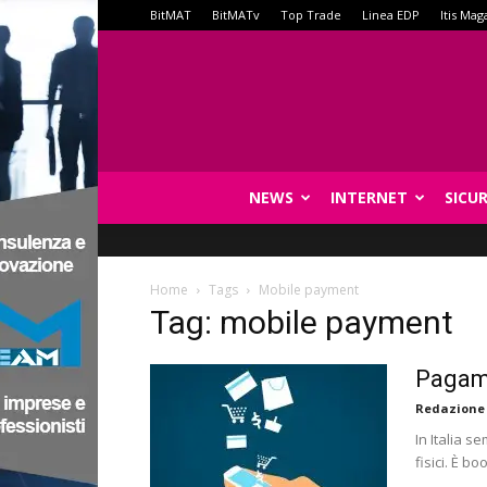
BitMAT
BitMATv
Top Trade
Linea EDP
Itis Mag
NEWS
INTERNET
SICU
Home
Tags
Mobile payment
Tag: mobile payment
Pagame
Redazione
In Italia s
fisici. È 