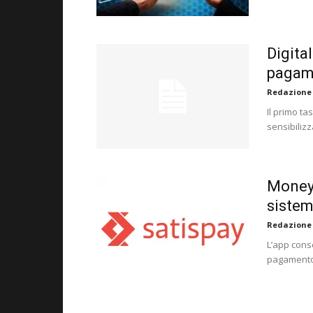
Digita
pagame
Redazione
Il primo ta
sensibilizz
Money2
sistem
Redazione
L’app conse
pagamento 