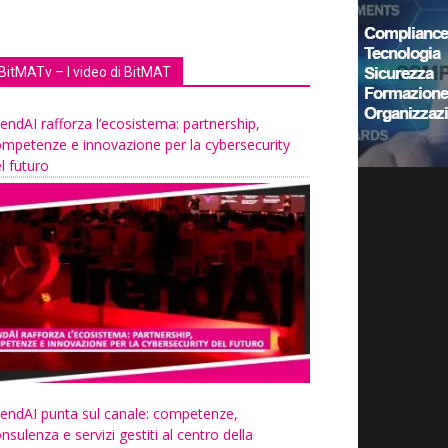
BitMATv – I video di BitMAT
endAI rafforza l’ecosistema: partnership,
mpetenze e innovazione per la cybersecurity
l futuro
endAI punta sul canale: competenze,
nsulenza e servizi gestiti al centro della