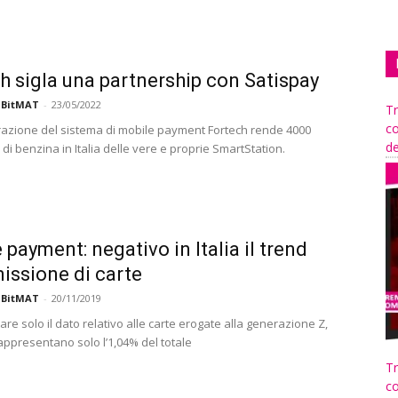
h sigla una partnership con Satispay
 BitMAT
-
23/05/2022
Tr
co
grazione del sistema di mobile payment Fortech rende 4000
de
i di benzina in Italia delle vere e proprie SmartStation.
 payment: negativo in Italia il trend
missione di carte
 BitMAT
-
20/11/2019
e solo il dato relativo alle carte erogate alla generazione Z,
appresentano solo l’1,04% del totale
Tr
co