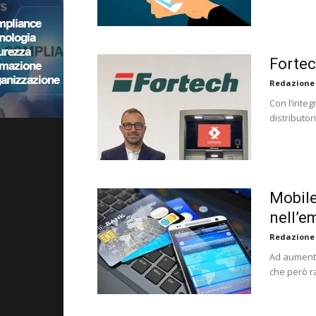
Fortec
Redazione
Con l’inte
distributor
Mobile
nell’e
Redazione
Ad aumentar
che però r