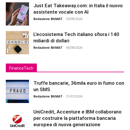
Just Eat Takeaway.com: in Italia il nuovo
assistente vocale con AI
Redazione BitMAT
-
03/08/2026
L’ecosistema Tech italiano sfiora i 140
miliardi di dollari
Redazione BitMAT
-
06/08/2026
FinanceTech
Truffe bancarie, 36mila euro in fumo con
un SMS
Redazione BitMAT
-
31/07/2026
UniCredit, Accenture e IBM collaborano
per costruire la piattaforma bancaria
europea di nuova generazione