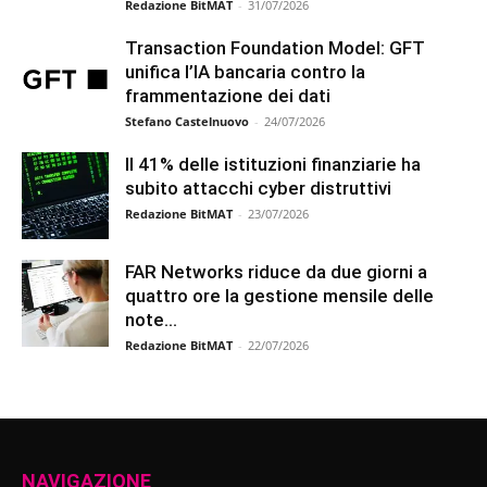
Redazione BitMAT
-
31/07/2026
Transaction Foundation Model: GFT
unifica l’IA bancaria contro la
frammentazione dei dati
Stefano Castelnuovo
-
24/07/2026
Il 41% delle istituzioni finanziarie ha
subito attacchi cyber distruttivi
Redazione BitMAT
-
23/07/2026
FAR Networks riduce da due giorni a
quattro ore la gestione mensile delle
note...
Redazione BitMAT
-
22/07/2026
NAVIGAZIONE