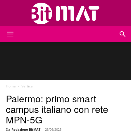
BitMat
Home
Vertical
Palermo: primo smart
campus italiano con rete
MPN-5G
Da
Redazione BitMAT
-
23/06/2025