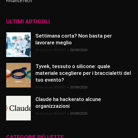
FinanceTech
ULTIMI ARTICOLI
Settimana corta? Non basta per
lavorare meglio
Redazione BitMAT
-
06/08/2026
Tyvek, tessuto o silicone: quale
materiale scegliere per i braccialetti del
tuo evento?
Redazione BitMAT
-
05/08/2026
Claude ha hackerato alcune
organizzazioni
Redazione BitMAT
-
05/08/2026
CATEGORIE PIÙ LETTE