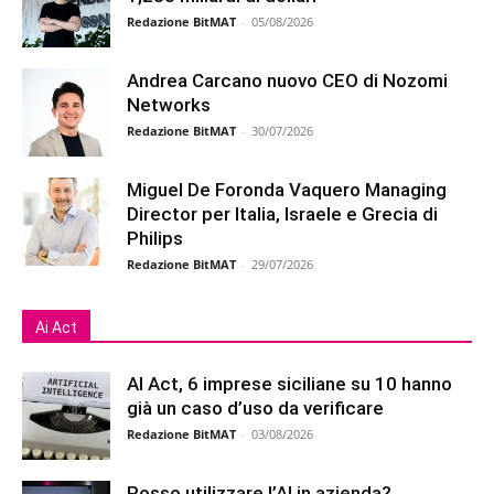
Redazione BitMAT
-
05/08/2026
Andrea Carcano nuovo CEO di Nozomi
Networks
Redazione BitMAT
-
30/07/2026
Miguel De Foronda Vaquero Managing
Director per Italia, Israele e Grecia di
Philips
Redazione BitMAT
-
29/07/2026
Ai Act
AI Act, 6 imprese siciliane su 10 hanno
già un caso d’uso da verificare
Redazione BitMAT
-
03/08/2026
Posso utilizzare l’AI in azienda?