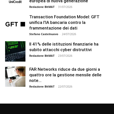
europea di nuova generazione
Redazione BitMAT
-
31/07/2026
Transaction Foundation Model: GFT
unifica l’IA bancaria contro la
frammentazione dei dati
Stefano Castelnuovo
-
24/07/2026
Il 41% delle istituzioni finanziarie ha
subito attacchi cyber distruttivi
Redazione BitMAT
-
23/07/2026
FAR Networks riduce da due giorni a
quattro ore la gestione mensile delle
note...
Redazione BitMAT
-
22/07/2026