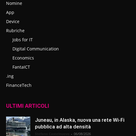
Nomine
App
Device
Rubriche
Jobs for IT
Digital Communication
Economics
FantaICT
.ing
FinanceTech
ULTIMI ARTICOLI
Juneau, in Alaska, nuova una rete Wi-Fi
pubblica ad alta densità
Stefano Castelnuovo
-
06/08/2026