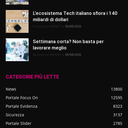
L’ecosistema Tech italiano sfiora i 140
miliardi di dollari
Redazione BitMAT
-
06/08/2026
Settimana corta? Non basta per
lavorare meglio
Redazione BitMAT
-
06/08/2026
CATEGORIE PIÙ LETTE
News
13800
Portale Focus On
12595
Portale Evidenza
8323
Sicurezza
3137
Portale Slider
2785