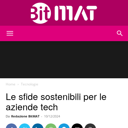
BitMat
Home
Tecnologie
Le sfide sostenibili per le
aziende tech
Da
Redazione BitMAT
-
10/12/2024