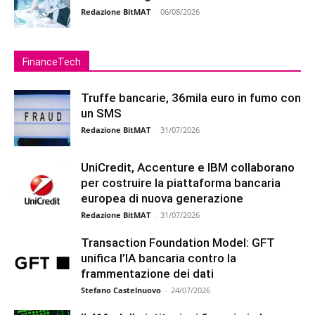
Redazione BitMAT
-
06/08/2026
FinanceTech
Truffe bancarie, 36mila euro in fumo con
un SMS
Redazione BitMAT
-
31/07/2026
UniCredit, Accenture e IBM collaborano
per costruire la piattaforma bancaria
europea di nuova generazione
Redazione BitMAT
-
31/07/2026
Transaction Foundation Model: GFT
unifica l’IA bancaria contro la
frammentazione dei dati
Stefano Castelnuovo
-
24/07/2026