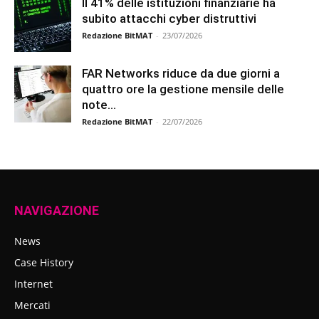
Il 41% delle istituzioni finanziarie ha
subito attacchi cyber distruttivi
Redazione BitMAT
-
23/07/2026
FAR Networks riduce da due giorni a
quattro ore la gestione mensile delle
note...
Redazione BitMAT
-
22/07/2026
NAVIGAZIONE
News
Case History
Internet
Mercati