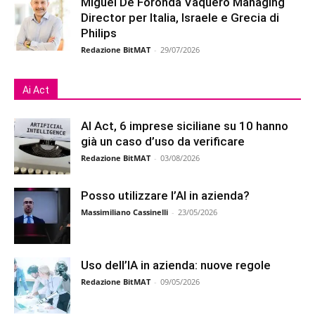
Miguel De Foronda Vaquero Managing
Director per Italia, Israele e Grecia di
Philips
Redazione BitMAT
-
29/07/2026
Ai Act
AI Act, 6 imprese siciliane su 10 hanno
già un caso d’uso da verificare
Redazione BitMAT
-
03/08/2026
Posso utilizzare l’AI in azienda?
Massimiliano Cassinelli
-
23/05/2026
Uso dell’IA in azienda: nuove regole
Redazione BitMAT
-
09/05/2026