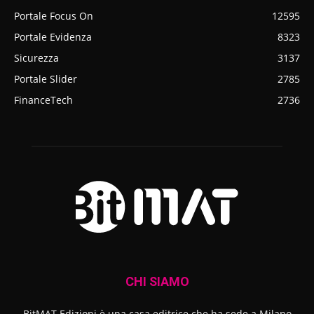
Portale Focus On
12595
Portale Evidenza
8323
Sicurezza
3137
Portale Slider
2785
FinanceTech
2736
CHI SIAMO
BitMAT Edizioni è una casa editrice che ha sede a Milano