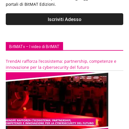
portali di BitMAT Edizioni.
BitMATv – I video di BitMAT
TrendAI rafforza l’ecosistema: partnership, competenze e
innovazione per la cybersecurity del futuro