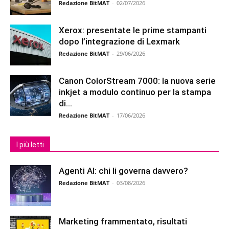
Redazione BitMAT
-
02/07/2026
Xerox: presentate le prime stampanti
dopo l’integrazione di Lexmark
Redazione BitMAT
-
29/06/2026
Canon ColorStream 7000: la nuova serie
inkjet a modulo continuo per la stampa
di...
Redazione BitMAT
-
17/06/2026
I più letti
Agenti AI: chi li governa davvero?
Redazione BitMAT
-
03/08/2026
Marketing frammentato, risultati