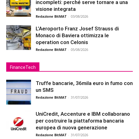
incompleti: perché serve tornare a una
visione integrata
Redazione BitMAT
-
03/08/2026
L’Aeroporto Franz Josef Strauss di
Monaco di Baviera ottimizza le
operation con Celonis
Redazione BitMAT
-
05/08/2026
FinanceTech
Truffe bancarie, 36mila euro in fumo con
un SMS
Redazione BitMAT
-
31/07/2026
UniCredit, Accenture e IBM collaborano
per costruire la piattaforma bancaria
europea di nuova generazione
Redazione BitMAT
-
31/07/2026