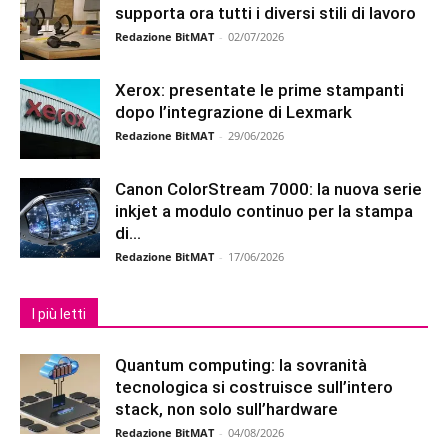
supporta ora tutti i diversi stili di lavoro
Redazione BitMAT
-
02/07/2026
Xerox: presentate le prime stampanti
dopo l’integrazione di Lexmark
Redazione BitMAT
-
29/06/2026
Canon ColorStream 7000: la nuova serie
inkjet a modulo continuo per la stampa
di...
Redazione BitMAT
-
17/06/2026
I più letti
Quantum computing: la sovranità
tecnologica si costruisce sull’intero
stack, non solo sull’hardware
Redazione BitMAT
-
04/08/2026