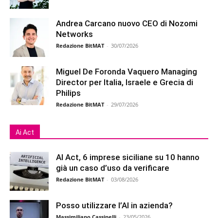
Andrea Carcano nuovo CEO di Nozomi
Networks
Redazione BitMAT
-
30/07/2026
Miguel De Foronda Vaquero Managing
Director per Italia, Israele e Grecia di
Philips
Redazione BitMAT
-
29/07/2026
Ai Act
AI Act, 6 imprese siciliane su 10 hanno
già un caso d’uso da verificare
Redazione BitMAT
-
03/08/2026
Posso utilizzare l’AI in azienda?
Massimiliano Cassinelli
-
23/05/2026