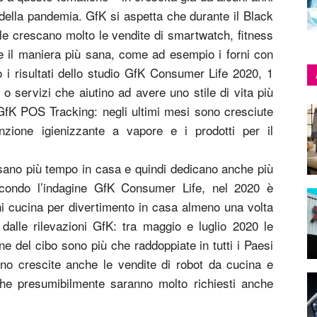
della pandemia. GfK si aspetta che durante il Black
le crescano molto le vendite di smartwatch, fitness
re il maniera più sana, come ad esempio i forni con
o i risultati dello studio GfK Consumer Life 2020, 1
 o servizi che aiutino ad avere uno stile di vita più
fK POS Tracking: negli ultimi mesi sono cresciute
funzione igienizzante a vapore e i prodotti per il
sano più tempo in casa e quindi dedicano anche più
econdo l’indagine GfK Consumer Life, nel 2020 è
hi cucina per divertimento in casa almeno una volta
dalle rilevazioni GfK: tra maggio e luglio 2020 le
one del cibo sono più che raddoppiate in tutti i Paesi
ono crescite anche le vendite di robot da cucina e
 che presumibilmente saranno molto richiesti anche