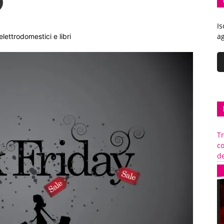
Is
ag
elettrodomestici e libri
Tr
c
de