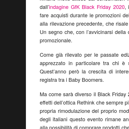
dall’
indagine GfK Black Friday 2020
, 
fare acquisti durante le promozioni de
alla rilevazione precedente, che risa
Un segno che, con l’avvicinarsi della d
promozionale.
Come già rilevato per le passate edi
apprezzato in particolare tra chi è s
Quest’anno però la crescita di inter
registra tra i Baby Boomers.
Ma come sarà diverso il Black Friday
effetti dell’ottica Rethink che sempre
propria rimodulazione del proprio modo
degli italiani questo evento rimane a
alla possibilità di comprare prodotti ch