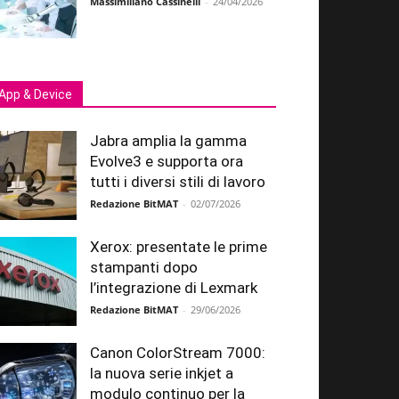
Massimiliano Cassinelli
-
24/04/2026
App & Device
Jabra amplia la gamma
Evolve3 e supporta ora
tutti i diversi stili di lavoro
Redazione BitMAT
-
02/07/2026
Xerox: presentate le prime
stampanti dopo
l’integrazione di Lexmark
Redazione BitMAT
-
29/06/2026
Canon ColorStream 7000:
la nuova serie inkjet a
modulo continuo per la