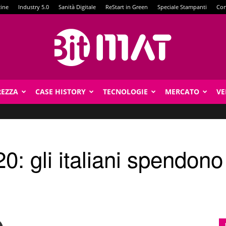
zine
Industry 5.0
Sanità Digitale
ReStart in Green
Speciale Stampanti
Con
REZZA
CASE HISTORY
TECNOLOGIE
MERCATO
VE
BitMat
0: gli italiani spendono