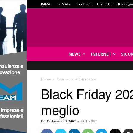
BitMAT
BitMATv
Top Trade
Linea EDP
Itis Maga
NEWS
INTERNET
SICU
Home
Internet
eCommerce
Black Friday 202
meglio
Da
Redazione BitMAT
-
24/11/2020