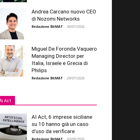
Andrea Carcano nuovo CEO
di Nozomi Networks
Redazione BitMAT
-
30/07/2026
Miguel De Foronda Vaquero
Managing Director per
Italia, Israele e Grecia di
Philips
Redazione BitMAT
-
29/07/2026
Ai Act
AI Act, 6 imprese siciliane
su 10 hanno già un caso
d’uso da verificare
Redazione BitMAT
-
03/08/2026