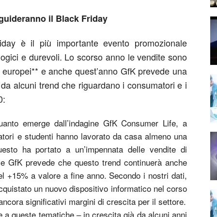
guideranno il Black Friday
iday è il più importante evento promozionale
logici e durevoli. Lo scorso anno le vendite sono
si europei** e anche quest’anno GfK prevede una
 da alcuni trend che riguardano i consumatori e i
0:
uanto emerge dall’indagine GfK Consumer Life, a
oratori e studenti hanno lavorato da casa almeno una
Questo ha portato a un’impennata delle vendite di
cio e GfK prevede che questo trend continuerà anche
l +15% a valore a fine anno. Secondo i nostri dati,
acquistato un nuovo dispositivo informatico nel corso
ncora significativi margini di crescita per il settore.
e a queste tematiche – in crescita già da alcuni anni