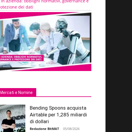
 in azienda: obblighi normativi, governance e
otezione dei dati
Mercati e Nomine
Bending Spoons acquista
Airtable per 1,285 miliardi
di dollari
Redazione BitMAT
-
05/08/2026