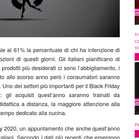
T
co
st
ale al 61% la percentuale di chi ha intenzione di
ioni di questi giorni. Gli italiani pianificano di
 prodotti più desiderati ci sono l’abbigliamento, i
petto allo scorso anno però i consumatori saranno
. Uno dei settori più importanti per il Black Friday
: gli acquisti quest’anno saranno trainati da
dattica a distanza, la maggiore attenzione alla
 tempo dedicato alla cucina.
Pe
iday 2020, un appuntamento che anche quest’anno
taliani. Secondo i dati più recenti che emergono