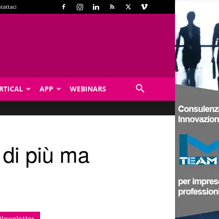
tattaci
RTICAL
APP
WEBINARS
 di più ma