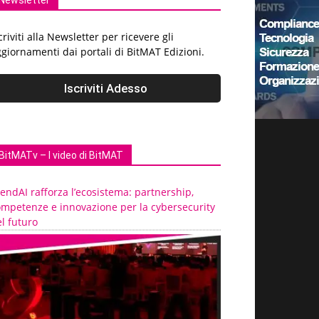
Newsletter
criviti alla Newsletter per ricevere gli
giornamenti dai portali di BitMAT Edizioni.
BitMATv – I video di BitMAT
endAI rafforza l’ecosistema: partnership,
ompetenze e innovazione per la cybersecurity
l futuro