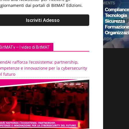
giornamenti dai portali di BitMAT Edizioni.
BitMATv – I video di BitMAT
endAI rafforza l’ecosistema: partnership,
ompetenze e innovazione per la cybersecurity
l futuro