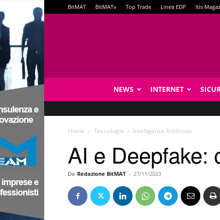
BitMAT
BitMATv
Top Trade
Linea EDP
Itis Maga
NEWS
INTERNET
SICU
Home
Tecnologie
Intelligenza Artificiale
AI e Deepfake: c
Da
Redazione BitMAT
-
27/11/2023