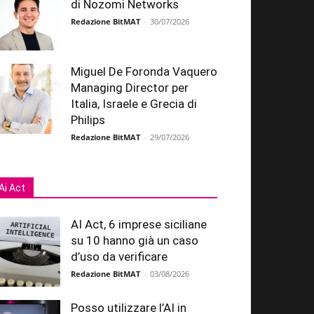
di Nozomi Networks
Redazione BitMAT
-
30/07/2026
Miguel De Foronda Vaquero
Managing Director per
Italia, Israele e Grecia di
Philips
Redazione BitMAT
-
29/07/2026
Ai Act
AI Act, 6 imprese siciliane
su 10 hanno già un caso
d’uso da verificare
Redazione BitMAT
-
03/08/2026
Posso utilizzare l’AI in