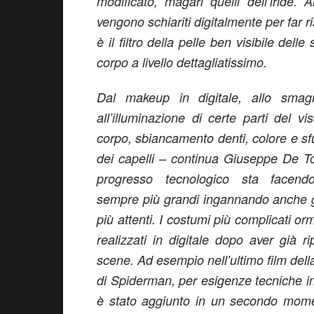
modificato, magari quelli dell’iride
vengono schiariti digitalmente per far r
è il filtro della pelle ben visibile del
corpo a livello dettagliatissimo.
Dal makeup in digitale, allo smagr
all’illuminazione di certe parti del vi
corpo, sbiancamento denti, colore e s
dei capelli – continua Giuseppe De T
progresso tecnologico sta facend
sempre più grandi ingannando anche g
più attenti. I costumi più complicati or
realizzati in digitale dopo aver già ri
scene. Ad esempio nell’ultimo film dell
di Spiderman, per esigenze tecniche in
è stato aggiunto in un secondo momen