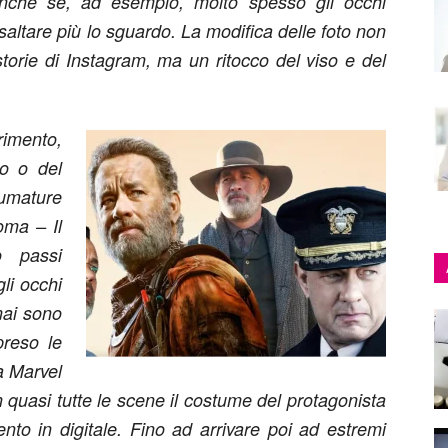
. Anche se, ad esempio, molto spesso gli occhi
isaltare più lo sguardo. La modifica delle foto non
le storie di Instagram, ma un ritocco del viso e del
imento,
so o del
fumature
oma – Il
o passi
li occhi
mai sono
preso le
a Marvel
 quasi tutte le scene il costume del protagonista
to in digitale. Fino ad arrivare poi ad estremi