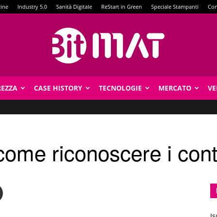
zine
Industry 5.0
Sanità Digitale
ReStart in Green
Speciale Stampanti
Con
REZZA
CASE HISTORY
TECNOLOGIE
MERCATO
VE
BitMat
ome riconoscere i conte
Is