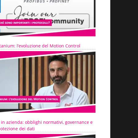
tanium: l’evoluzione del Motion Control
 in azienda: obblighi normativi, governance e
otezione dei dati