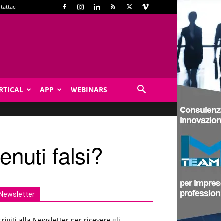
tattaci
RTICAL
APP
WEBINARS
nuti falsi?
Newsletter
criviti alla Newsletter per ricevere gli