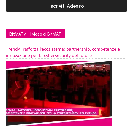
BitMATv – I video di BitMAT
TrendAI rafforza l’ecosistema: partnership, competenze e
innovazione per la cybersecurity del futuro