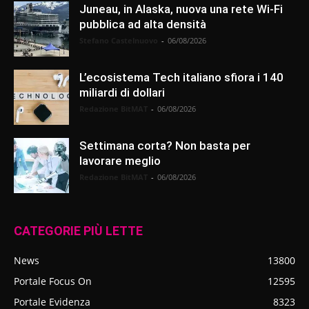
Juneau, in Alaska, nuova una rete Wi-Fi
pubblica ad alta densità
Stefano Castelnuovo
-
06/08/2026
L’ecosistema Tech italiano sfiora i 140
miliardi di dollari
Redazione BitMAT
-
06/08/2026
Settimana corta? Non basta per
lavorare meglio
Redazione BitMAT
-
06/08/2026
CATEGORIE PIÙ LETTE
News
13800
Portale Focus On
12595
Portale Evidenza
8323