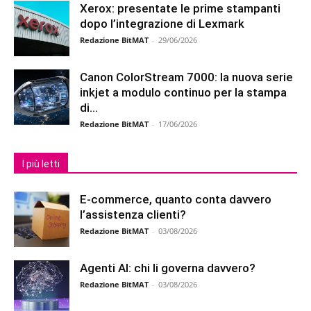
Xerox: presentate le prime stampanti
dopo l’integrazione di Lexmark
Redazione BitMAT
-
29/06/2026
Canon ColorStream 7000: la nuova serie
inkjet a modulo continuo per la stampa
di...
Redazione BitMAT
-
17/06/2026
I più letti
E-commerce, quanto conta davvero
l’assistenza clienti?
Redazione BitMAT
-
03/08/2026
Agenti AI: chi li governa davvero?
Redazione BitMAT
-
03/08/2026