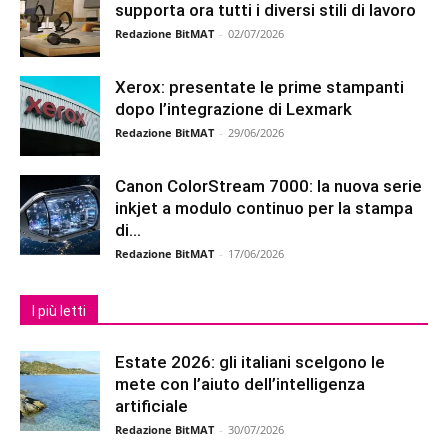
supporta ora tutti i diversi stili di lavoro
Redazione BitMAT
-
02/07/2026
Xerox: presentate le prime stampanti
dopo l’integrazione di Lexmark
Redazione BitMAT
-
29/06/2026
Canon ColorStream 7000: la nuova serie
inkjet a modulo continuo per la stampa
di...
Redazione BitMAT
-
17/06/2026
I più letti
Estate 2026: gli italiani scelgono le
mete con l’aiuto dell’intelligenza
artificiale
Redazione BitMAT
-
30/07/2026