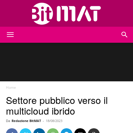
BitMat
Home
Settore pubblico verso il
multicloud ibrido
Da
Redazione BitMAT
-
18/08/2023