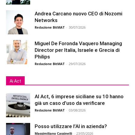
Andrea Carcano nuovo CEO di Nozomi
Networks
Redazione BitMAT
-
30/07/2026
Miguel De Foronda Vaquero Managing
Director per Italia, Israele e Grecia di
Philips
Redazione BitMAT
-
29/07/2026
Ai Act
AI Act, 6 imprese siciliane su 10 hanno
già un caso d’uso da verificare
Redazione BitMAT
-
03/08/2026
Posso utilizzare l’AI in azienda?
Massimiliano Cassinelli
-
23/05/2026