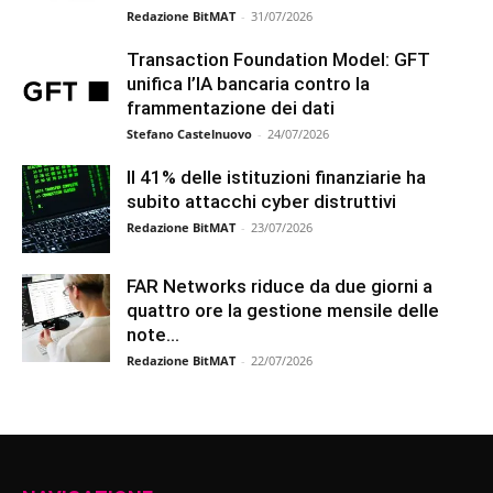
Redazione BitMAT
-
31/07/2026
Transaction Foundation Model: GFT
unifica l’IA bancaria contro la
frammentazione dei dati
Stefano Castelnuovo
-
24/07/2026
Il 41% delle istituzioni finanziarie ha
subito attacchi cyber distruttivi
Redazione BitMAT
-
23/07/2026
FAR Networks riduce da due giorni a
quattro ore la gestione mensile delle
note...
Redazione BitMAT
-
22/07/2026