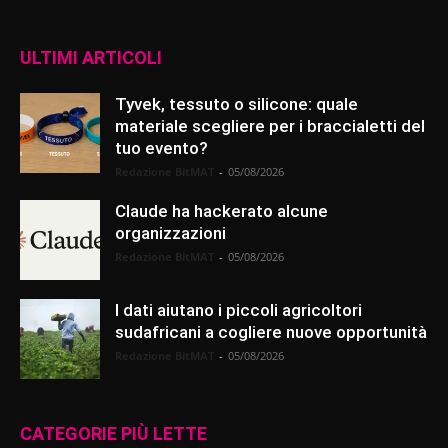
ULTIMI ARTICOLI
Tyvek, tessuto o silicone: quale
materiale scegliere per i braccialetti del
tuo evento?
Redazione BitMAT
-
05/08/2026
Claude ha hackerato alcune
organizzazioni
Redazione BitMAT
-
05/08/2026
I dati aiutano i piccoli agricoltori
sudafricani a cogliere nuove opportunità
Redazione BitMAT
-
05/08/2026
CATEGORIE PIÙ LETTE