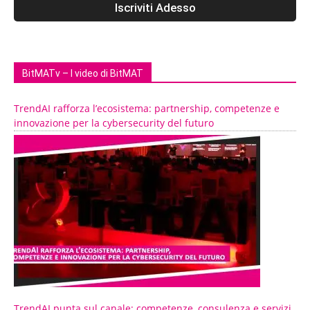
BitMATv – I video di BitMAT
TrendAI rafforza l’ecosistema: partnership, competenze e
innovazione per la cybersecurity del futuro
TrendAI punta sul canale: competenze, consulenza e servizi