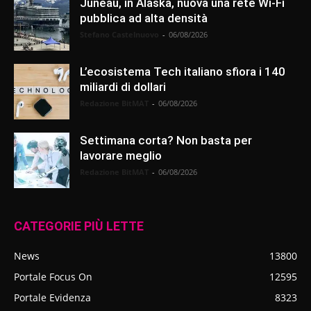
Juneau, in Alaska, nuova una rete Wi-Fi
pubblica ad alta densità
Stefano Castelnuovo
-
06/08/2026
L’ecosistema Tech italiano sfiora i 140
miliardi di dollari
Redazione BitMAT
-
06/08/2026
Settimana corta? Non basta per
lavorare meglio
Redazione BitMAT
-
06/08/2026
CATEGORIE PIÙ LETTE
News
13800
Portale Focus On
12595
Portale Evidenza
8323