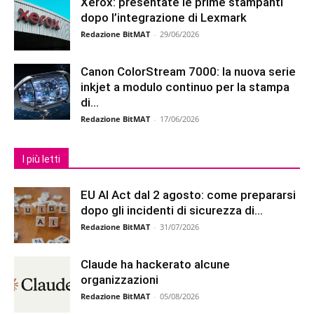
Xerox: presentate le prime stampanti
dopo l’integrazione di Lexmark
Redazione BitMAT
-
29/06/2026
Canon ColorStream 7000: la nuova serie
inkjet a modulo continuo per la stampa
di...
Redazione BitMAT
-
17/06/2026
I più letti
EU AI Act dal 2 agosto: come prepararsi
dopo gli incidenti di sicurezza di...
Redazione BitMAT
-
31/07/2026
Claude ha hackerato alcune
organizzazioni
Redazione BitMAT
-
05/08/2026