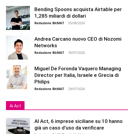
Bending Spoons acquista Airtable per
1,285 miliardi di dollari
Redazione BitMAT
-
05/08/2026
Andrea Carcano nuovo CEO di Nozomi
Networks
Redazione BitMAT
-
30/07/2026
Miguel De Foronda Vaquero Managing
Director per Italia, Israele e Grecia di
Philips
Redazione BitMAT
-
29/07/2026
Ai Act
AI Act, 6 imprese siciliane su 10 hanno
già un caso d’uso da verificare