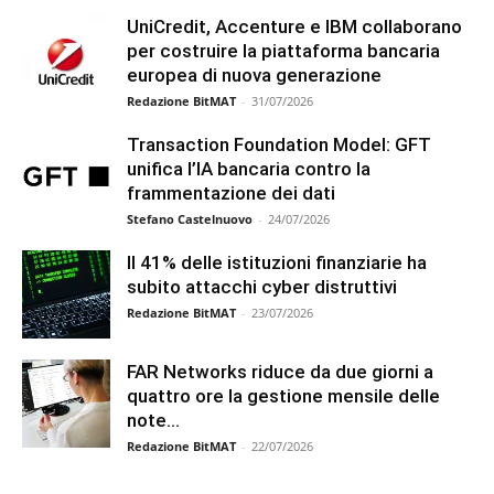
UniCredit, Accenture e IBM collaborano
per costruire la piattaforma bancaria
europea di nuova generazione
Redazione BitMAT
-
31/07/2026
Transaction Foundation Model: GFT
unifica l’IA bancaria contro la
frammentazione dei dati
Stefano Castelnuovo
-
24/07/2026
Il 41% delle istituzioni finanziarie ha
subito attacchi cyber distruttivi
Redazione BitMAT
-
23/07/2026
FAR Networks riduce da due giorni a
quattro ore la gestione mensile delle
note...
Redazione BitMAT
-
22/07/2026