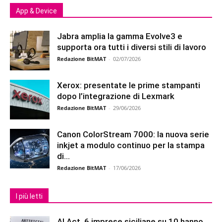
App & Device
Jabra amplia la gamma Evolve3 e
supporta ora tutti i diversi stili di lavoro
Redazione BitMAT
-
02/07/2026
Xerox: presentate le prime stampanti
dopo l’integrazione di Lexmark
Redazione BitMAT
-
29/06/2026
Canon ColorStream 7000: la nuova serie
inkjet a modulo continuo per la stampa
di...
Redazione BitMAT
-
17/06/2026
I più letti
AI Act, 6 imprese siciliane su 10 hanno