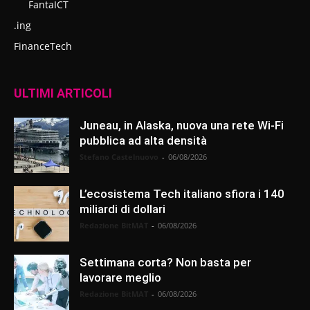
FantaICT
.ing
FinanceTech
ULTIMI ARTICOLI
Juneau, in Alaska, nuova una rete Wi-Fi
pubblica ad alta densità
Stefano Castelnuovo
-
06/08/2026
L’ecosistema Tech italiano sfiora i 140
miliardi di dollari
Redazione BitMAT
-
06/08/2026
Settimana corta? Non basta per
lavorare meglio
Redazione BitMAT
-
06/08/2026