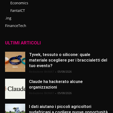
Economics
FantaICT
.ing
FinanceTech
ULTIMI ARTICOLI
Tyvek, tessuto o silicone: quale
materiale scegliere per i braccialetti del
tuo evento?
Redazione BitMAT
-
05/08/2026
Claude ha hackerato alcune
organizzazioni
Redazione BitMAT
-
05/08/2026
I dati aiutano i piccoli agricoltori
sudafricani a cogliere nuove opportunità