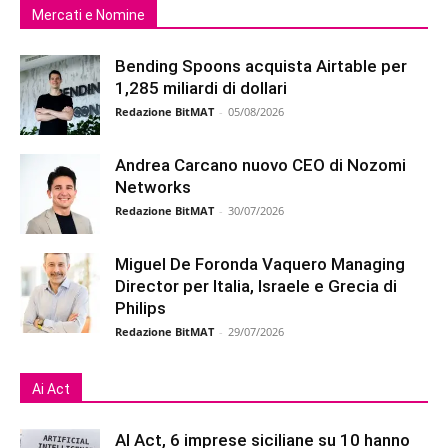
Mercati e Nomine
Bending Spoons acquista Airtable per
1,285 miliardi di dollari
Redazione BitMAT
-
05/08/2026
Andrea Carcano nuovo CEO di Nozomi
Networks
Redazione BitMAT
-
30/07/2026
Miguel De Foronda Vaquero Managing
Director per Italia, Israele e Grecia di
Philips
Redazione BitMAT
-
29/07/2026
Ai Act
AI Act, 6 imprese siciliane su 10 hanno