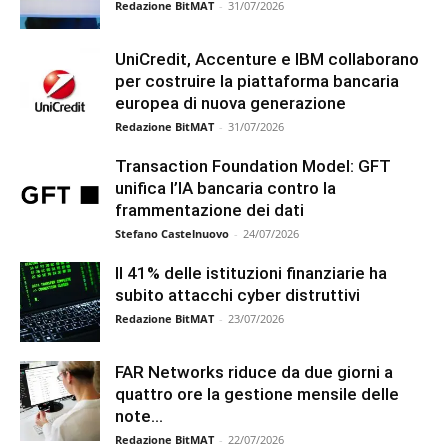
Redazione BitMAT
-
31/07/2026
UniCredit, Accenture e IBM collaborano
per costruire la piattaforma bancaria
europea di nuova generazione
Redazione BitMAT
-
31/07/2026
Transaction Foundation Model: GFT
unifica l’IA bancaria contro la
frammentazione dei dati
Stefano Castelnuovo
-
24/07/2026
Il 41% delle istituzioni finanziarie ha
subito attacchi cyber distruttivi
Redazione BitMAT
-
23/07/2026
FAR Networks riduce da due giorni a
quattro ore la gestione mensile delle
note...
Redazione BitMAT
-
22/07/2026