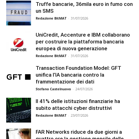
Truffe bancarie, 36mila euro in fumo con
un SMS
Redazione BitMAT
-
31/07/2026
UniCredit, Accenture e IBM collaborano
per costruire la piattaforma bancaria
europea di nuova generazione
Redazione BitMAT
-
31/07/2026
Transaction Foundation Model: GFT
unifica l’IA bancaria contro la
frammentazione dei dati
Stefano Castelnuovo
-
24/07/2026
Il 41% delle istituzioni finanziarie ha
subito attacchi cyber distruttivi
Redazione BitMAT
-
23/07/2026
FAR Networks riduce da due giorni a
quattro ore la gestione mensile delle