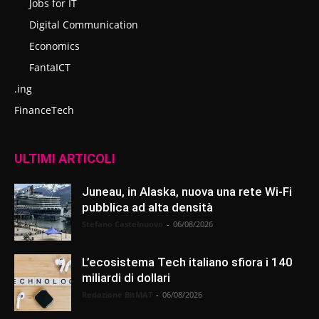
Jobs for IT
Digital Communication
Economics
FantaICT
.ing
FinanceTech
ULTIMI ARTICOLI
Juneau, in Alaska, nuova una rete Wi-Fi
pubblica ad alta densità
Stefano Castelnuovo
-
06/08/2026
L’ecosistema Tech italiano sfiora i 140
miliardi di dollari
Redazione BitMAT
-
06/08/2026