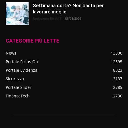
Settimana corta? Non basta per
lavorare meglio
Redazione BitMAT
-
06/08/2026
CATEGORIE PIÙ LETTE
News
13800
Portale Focus On
12595
Portale Evidenza
8323
Sicurezza
3137
Portale Slider
2785
FinanceTech
2736