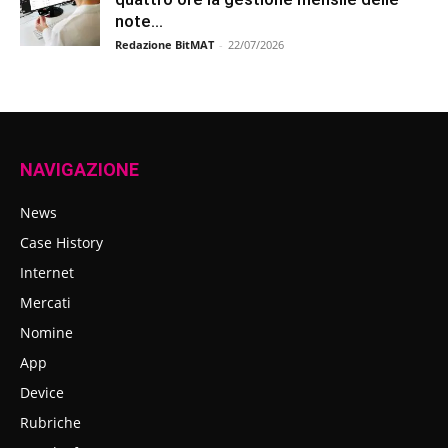
note...
Redazione BitMAT
-
22/07/2026
NAVIGAZIONE
News
Case History
Internet
Mercati
Nomine
App
Device
Rubriche