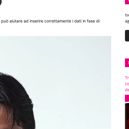
Is
ag
può aiutare ad inserire correttamente i dati in fase di
Tr
c
de