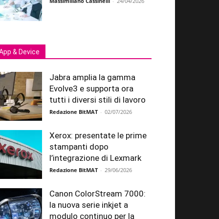
Massimiliano Cassinelli
-
24/04/2026
App & Device
Jabra amplia la gamma
Evolve3 e supporta ora
tutti i diversi stili di lavoro
Redazione BitMAT
-
02/07/2026
Xerox: presentate le prime
stampanti dopo
l’integrazione di Lexmark
Redazione BitMAT
-
29/06/2026
Canon ColorStream 7000:
la nuova serie inkjet a
modulo continuo per la