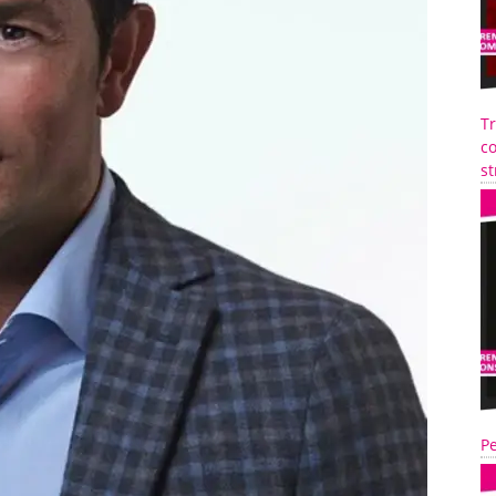
T
co
st
Pe