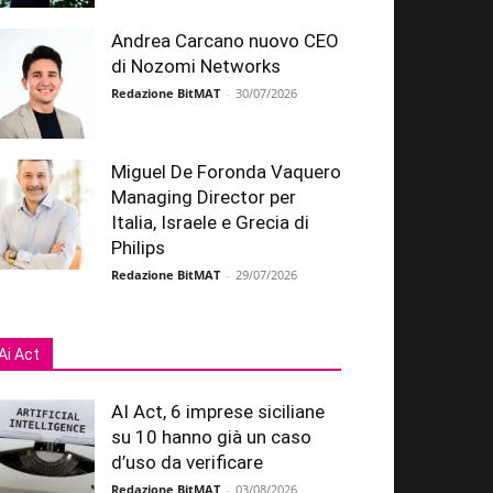
Andrea Carcano nuovo CEO
di Nozomi Networks
Redazione BitMAT
-
30/07/2026
Miguel De Foronda Vaquero
Managing Director per
Italia, Israele e Grecia di
Philips
Redazione BitMAT
-
29/07/2026
Ai Act
AI Act, 6 imprese siciliane
su 10 hanno già un caso
d’uso da verificare
Redazione BitMAT
-
03/08/2026