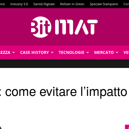
zine
Industry 5.0
Sanità Digitale
ReStart in Green
Speciale Stampanti
Con
REZZA
CASE HISTORY
TECNOLOGIE
MERCATO
VE
BitMat
: come evitare l’impatto