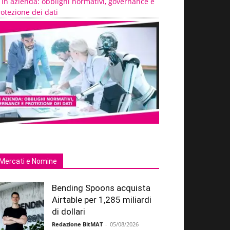
 in azienda: obblighi normativi, governance e
otezione dei dati
Mercati e Nomine
Bending Spoons acquista
Airtable per 1,285 miliardi
di dollari
Redazione BitMAT
-
05/08/2026