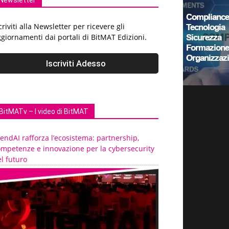
Newsletter
criviti alla Newsletter per ricevere gli
giornamenti dai portali di BitMAT Edizioni.
BitMATv – I video di BitMAT
endAI rafforza l’ecosistema: partnership,
ompetenze e innovazione per la cybersecurity
l futuro