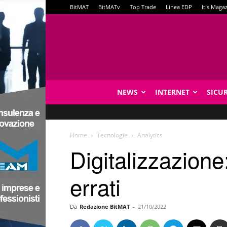
BitMAT
BitMATv
Top Trade
Linea EDP
Itis Maga
NEWS
INTERNET
SICU
Home
Tecnologie
Analytics
Digitalizzazione
errati
Da
Redazione BitMAT
-
21/10/2022