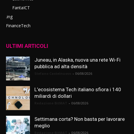
FantaICT
.ing
FinanceTech
ULTIMI ARTICOLI
Juneau, in Alaska, nuova una rete Wi-Fi
pubblica ad alta densità
Stefano Castelnuovo
-
06/08/2026
L’ecosistema Tech italiano sfiora i 140
miliardi di dollari
Redazione BitMAT
-
06/08/2026
Settimana corta? Non basta per lavorare
meglio
Redazione BitMAT
-
06/08/2026