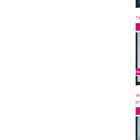
Ti
IA
pr