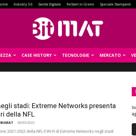
azine
Industry 5.0
Sanità Digitale
ReStart in Green
Speciale Stampanti
REZZA
CASE HISTORY
TECNOLOGIE
MERCATO
V
BitMat
negli stadi: Extreme Networks presenta
Is
ri della NFL
ag
 BitMAT
-
08/03/2022
one 2021-2022 della NFL il Wi-Fi di Extreme Networks negli stadi