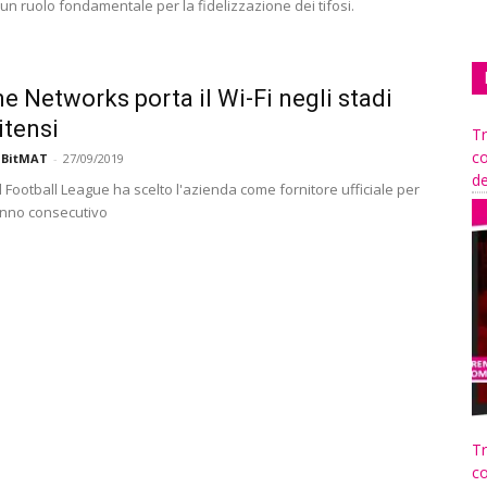
un ruolo fondamentale per la fidelizzazione dei tifosi.
e Networks porta il Wi-Fi negli stadi
itensi
Tr
co
 BitMAT
-
27/09/2019
de
 Football League ha scelto l'azienda come fornitore ufficiale per
 anno consecutivo
Tr
co