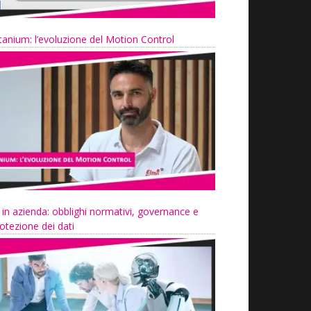
tanium: l’evoluzione del Motion Control
 in azienda: obblighi normativi, governance e
otezione dei dati