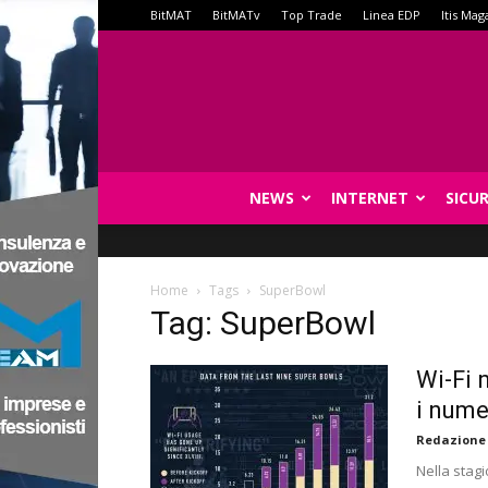
BitMAT
BitMATv
Top Trade
Linea EDP
Itis Mag
NEWS
INTERNET
SICU
Home
Tags
SuperBowl
Tag: SuperBowl
Wi-Fi 
i nume
Redazione
Nella stagi