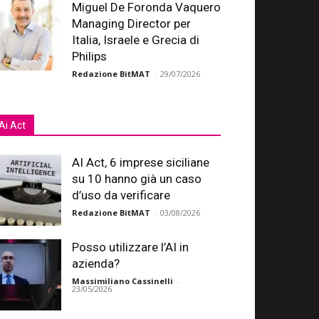
Miguel De Foronda Vaquero
Managing Director per
Italia, Israele e Grecia di
Philips
Redazione BitMAT
-
29/07/2026
Ai Act
AI Act, 6 imprese siciliane
su 10 hanno già un caso
d’uso da verificare
Redazione BitMAT
-
03/08/2026
Posso utilizzare l’AI in
azienda?
Massimiliano Cassinelli
-
23/05/2026