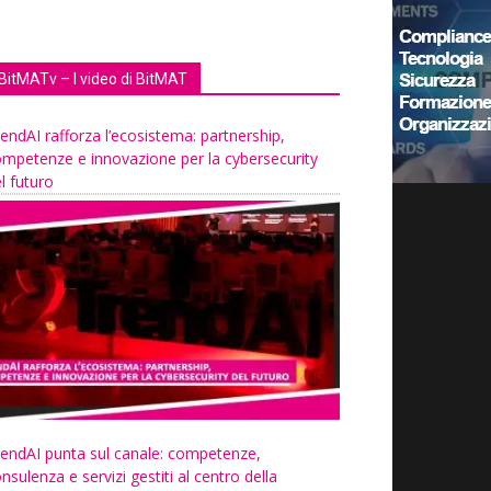
BitMATv – I video di BitMAT
endAI rafforza l’ecosistema: partnership,
mpetenze e innovazione per la cybersecurity
l futuro
endAI punta sul canale: competenze,
nsulenza e servizi gestiti al centro della