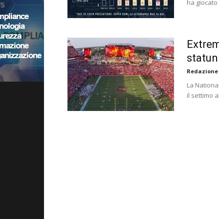
ha giocato 
Extrem
statun
Redazione
La National
il settimo