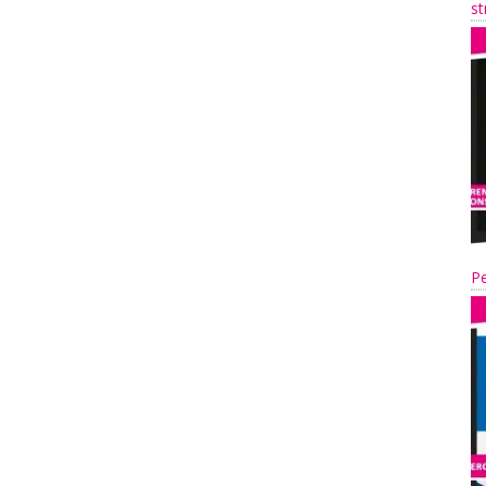
st
Pe