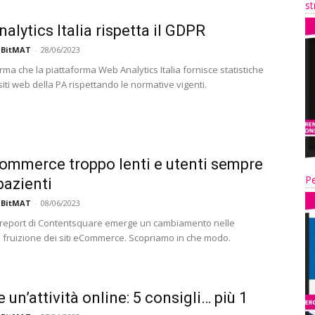
st
alytics Italia rispetta il GDPR
 BitMAT
-
28/06/2023
ma che la piattaforma Web Analytics Italia fornisce statistiche
 siti web della PA rispettando le normative vigenti.
Commerce troppo lenti e utenti sempre
Pe
pazienti
 BitMAT
-
08/06/2023
report di Contentsquare emerge un cambiamento nelle
i fruizione dei siti eCommerce. Scopriamo in che modo.
 un’attività online: 5 consigli… più 1