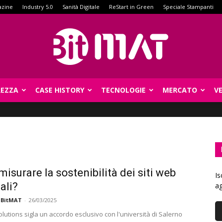
azine
Industry 5.0
Sanità Digitale
ReStart in Green
Speciale Stampanti
REZZA
CASE HISTORY
TECNOLOGIE
MERCATO
V
BitMat
isurare la sostenibilità dei siti web
Is
ali?
ag
 BitMAT
-
26/03/2025
lutions sigla un accordo esclusivo con l'università di Salerno