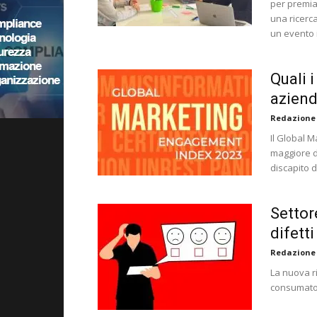
per premia
una ricerca
un evento 
Quali i
aziend
Redazione
Il Global 
maggiore d
discapito d
Settor
difetti
Redazione
La nuova r
consumatori