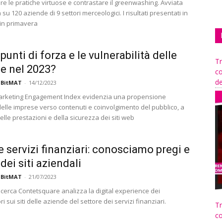
re le pratiche virtuose e contrastare il greenwashing. Avviata
 su 120 aziende di 9 settori merceologici. I risultati presentati in
in primavera
 punti di forza e le vulnerabilità delle
Tr
e nel 2023?
co
de
 BitMAT
-
14/12/2023
Marketing Engagement Index evidenzia una propensione
elle imprese verso contenuti e coinvolgimento del pubblico, a
elle prestazioni e della sicurezza dei siti web
e servizi finanziari: conosciamo pregi e
 dei siti aziendali
 BitMAT
-
21/07/2023
icerca Contetsquare analizza la digital experience dei
 sui siti delle aziende del settore dei servizi finanziari.
Tr
co