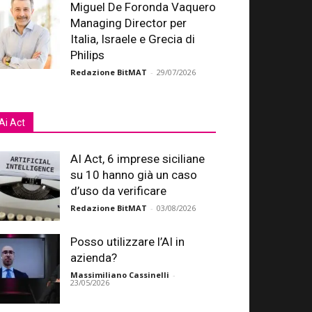
Miguel De Foronda Vaquero
Managing Director per
Italia, Israele e Grecia di
Philips
Redazione BitMAT
-
29/07/2026
Ai Act
AI Act, 6 imprese siciliane
su 10 hanno già un caso
d’uso da verificare
Redazione BitMAT
-
03/08/2026
Posso utilizzare l’AI in
azienda?
Massimiliano Cassinelli
-
23/05/2026