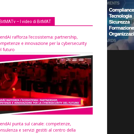
BitMATv – I video di BitMAT
endAI rafforza l’ecosistema: partnership,
mpetenze e innovazione per la cybersecurity
l futuro
endAI punta sul canale: competenze,
nsulenza e servizi gestiti al centro della