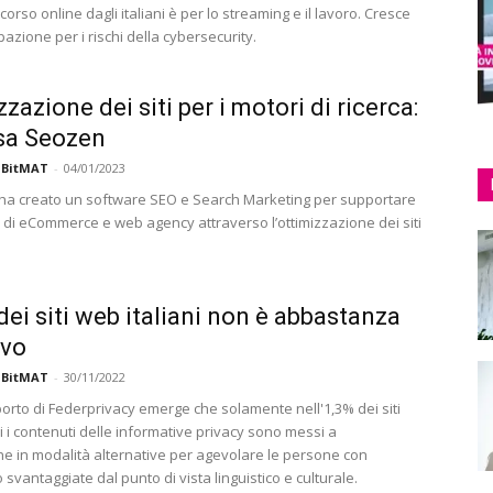
orso online dagli italiani è per lo streaming e il lavoro. Cresce
azione per i rischi della cybersecurity.
zazione dei siti per i motori di ricerca:
sa Seozen
 BitMAT
-
04/01/2023
 ha creato un software SEO e Search Marketing per supportare
o di eCommerce e web agency attraverso l’ottimizzazione dei siti
 dei siti web italiani non è abbastanza
ivo
 BitMAT
-
30/11/2022
orto di Federprivacy emerge che solamente nell'1,3% dei siti
i i contenuti delle informative privacy sono messi a
ne in modalità alternative per agevolare le persone con
 o svantaggiate dal punto di vista linguistico e culturale.