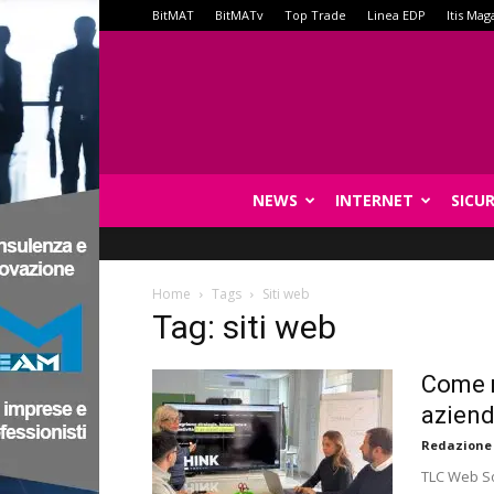
BitMAT
BitMATv
Top Trade
Linea EDP
Itis Mag
NEWS
INTERNET
SICU
Home
Tags
Siti web
Tag: siti web
Come m
aziend
Redazione
TLC Web So