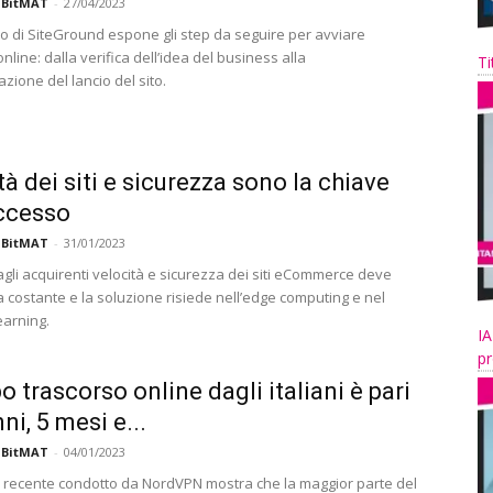
 BitMAT
-
27/04/2023
o di SiteGround espone gli step da seguire per avviare
 online: dalla verifica dell’idea del business alla
Ti
zione del lancio del sito.
tà dei siti e sicurezza sono la chiave
ccesso
 BitMAT
-
31/01/2023
agli acquirenti velocità e sicurezza dei siti eCommerce deve
 costante e la soluzione risiede nell’edge computing e nel
arning.
IA
pr
o trascorso online dagli italiani è pari
ni, 5 mesi e...
 BitMAT
-
04/01/2023
 recente condotto da NordVPN mostra che la maggior parte del