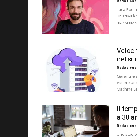
Redazione
Luca Rodin
un’attività
massimizza
Veloci
del su
Redazione
Garantire 
essere una
Machine Le
Il temp
a 30 an
Redazione
Uno studio