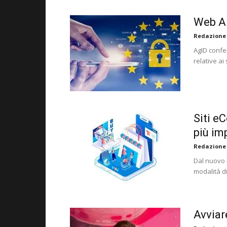
Web An
Redazione
AgID confer
relative ai
Siti e
più im
Redazione
Dal nuovo 
modalità d
Avviare