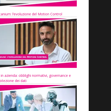
tanium: l’evoluzione del Motion Control
 in azienda: obblighi normativi, governance e
otezione dei dati