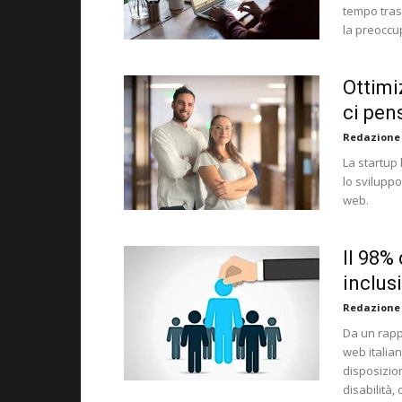
tempo trasc
la preoccup
Ottimiz
ci pen
Redazione
La startup
lo svilupp
web.
Il 98%
inclus
Redazione
Da un rapp
web italian
disposizio
disabilità,