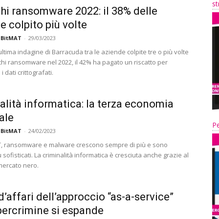
st
hi ransomware 2022: il 38% delle
e colpito più volte
 BitMAT
-
29/03/2023
ltima indagine di Barracuda tra le aziende colpite tre o più volte
cchi ransomware nel 2022, il 42% ha pagato un riscatto per
 i dati crittografati.
alità informatica: la terza economia
ale
Pe
 BitMAT
-
24/02/2023
oT, ransomware e malware crescono sempre di più e sono
sofisticati. La criminalità informatica è cresciuta anche grazie al
ercato nero.
 d’affari dell’approccio “as-a-service”
bercrimine si espande