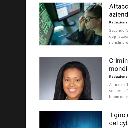
Attacc
aziend
Redazione
Secondo l’u
dagli atta
ripristinare
Crimin
mondi
Redazione
Attacchi I
sempre più 
boom del m
Il giro
del cy