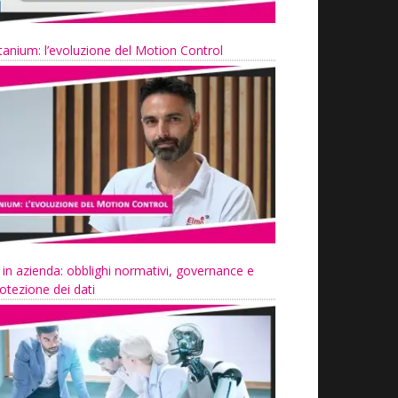
tanium: l’evoluzione del Motion Control
 in azienda: obblighi normativi, governance e
otezione dei dati