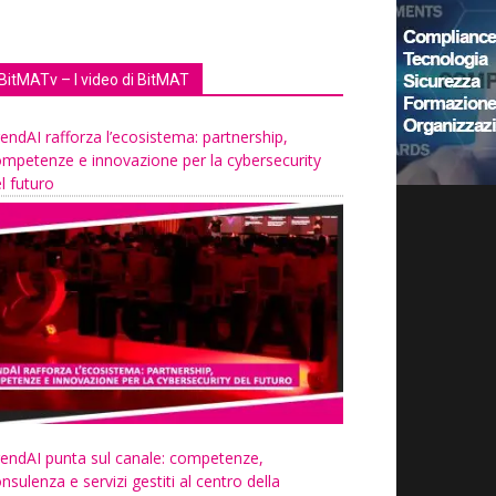
BitMATv – I video di BitMAT
endAI rafforza l’ecosistema: partnership,
mpetenze e innovazione per la cybersecurity
l futuro
endAI punta sul canale: competenze,
nsulenza e servizi gestiti al centro della