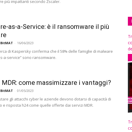
 più impattanti secondo Zscaler.
e-as-a-Service: è il ransomware il più
re
Tr
co
 BitMAT
-
16/06/2023
de
cerca di Kaspersky conferma che il 58% delle famiglie di malware
s-a-service” sono ransomware.
i MDR: come massimizzare i vantaggi?
 BitMAT
-
01/05/2023
tare gli attacchi cyber le aziende devono dotarsi di capacità di
o e risposta h24 come quelle offerte dai servizi MDR.
Tr
co