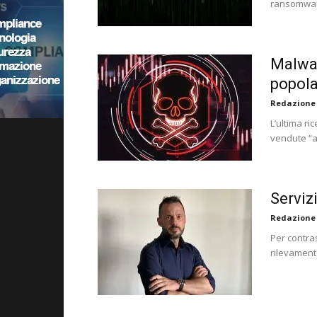
ransomware
Malwar
popola
Redazione
L’ultima ri
vendute “a
Serviz
Redazione
Per contras
rilevament