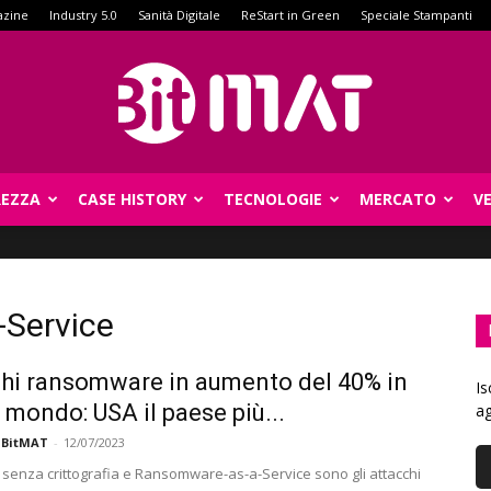
azine
Industry 5.0
Sanità Digitale
ReStart in Green
Speciale Stampanti
REZZA
CASE HISTORY
TECNOLOGIE
MERCATO
V
BitMat
-Service
hi ransomware in aumento del 40% in
Is
l mondo: USA il paese più...
ag
 BitMAT
-
12/07/2023
 senza crittografia e Ransomware-as-a-Service sono gli attacchi