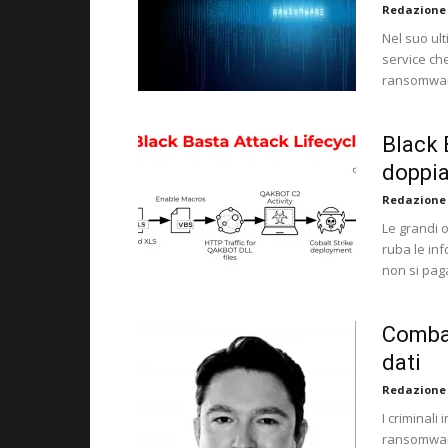
Redazione
Nel suo ul
service che
ransomwar
Black 
doppia
Redazione
Le grandi 
ruba le inf
non si paga 
Combat
dati
Redazione
I criminali
ransomware