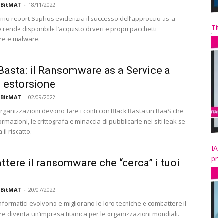
 BitMAT
-
18/11/2022
timo report Sophos evidenzia il successo dell’approccio as-a-
Ti
 rende disponibile l’acquisto di veri e propri pacchetti
e e malware.
Basta: il Ransomware as a Service a
 estorsione
 BitMAT
-
02/09/2022
organizzazioni devono fare i conti con Black Basta un RaaS che
ormazioni, le crittografa e minaccia di pubblicarle nei siti leak se
il riscatto.
IA
pr
tere il ransomware che “cerca” i tuoi
 BitMAT
-
20/07/2022
 informatici evolvono e migliorano le loro tecniche e combattere il
 diventa un’impresa titanica per le organizzazioni mondiali.