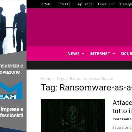
BitMAT
BitMATv
Top Trade
Linea EDP
Itis Mag
NEWS
INTERNET
SICU
Home
Tags
Ransomware-as-a-Service
Tag: Ransomware-as-a
Attacc
tutto i
Redazione
Estorsione