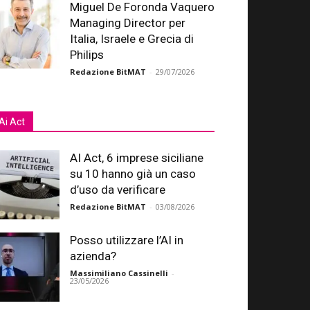
Miguel De Foronda Vaquero
Managing Director per
Italia, Israele e Grecia di
Philips
Redazione BitMAT
-
29/07/2026
Ai Act
AI Act, 6 imprese siciliane
su 10 hanno già un caso
d’uso da verificare
Redazione BitMAT
-
03/08/2026
Posso utilizzare l’AI in
azienda?
Massimiliano Cassinelli
-
23/05/2026