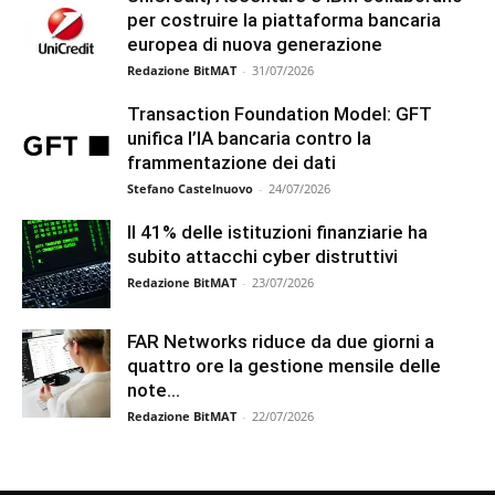
per costruire la piattaforma bancaria
europea di nuova generazione
Redazione BitMAT
-
31/07/2026
Transaction Foundation Model: GFT
unifica l’IA bancaria contro la
frammentazione dei dati
Stefano Castelnuovo
-
24/07/2026
Il 41% delle istituzioni finanziarie ha
subito attacchi cyber distruttivi
Redazione BitMAT
-
23/07/2026
FAR Networks riduce da due giorni a
quattro ore la gestione mensile delle
note...
Redazione BitMAT
-
22/07/2026