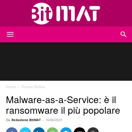
BitMat
Home
Portale BitMat
Malware-as-a-Service: è il
ransomware il più popolare
Da
Redazione BitMAT
-
16/06/2023