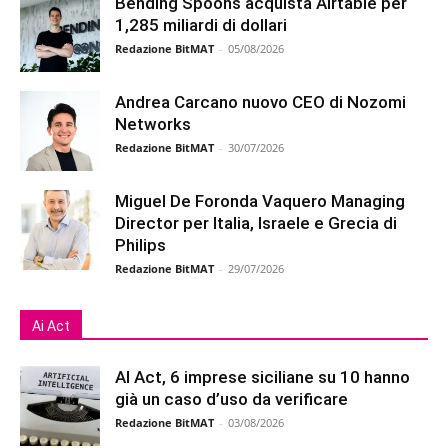
Bending Spoons acquista Airtable per
1,285 miliardi di dollari
Redazione BitMAT
-
05/08/2026
Andrea Carcano nuovo CEO di Nozomi
Networks
Redazione BitMAT
-
30/07/2026
Miguel De Foronda Vaquero Managing
Director per Italia, Israele e Grecia di
Philips
Redazione BitMAT
-
29/07/2026
Ai Act
AI Act, 6 imprese siciliane su 10 hanno
già un caso d’uso da verificare
Redazione BitMAT
-
03/08/2026