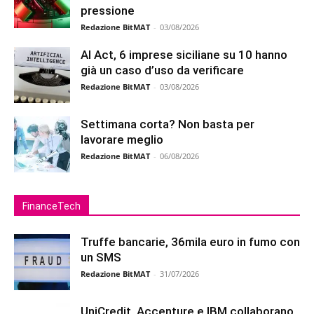
pressione
Redazione BitMAT
-
03/08/2026
AI Act, 6 imprese siciliane su 10 hanno
già un caso d’uso da verificare
Redazione BitMAT
-
03/08/2026
Settimana corta? Non basta per
lavorare meglio
Redazione BitMAT
-
06/08/2026
FinanceTech
Truffe bancarie, 36mila euro in fumo con
un SMS
Redazione BitMAT
-
31/07/2026
UniCredit, Accenture e IBM collaborano