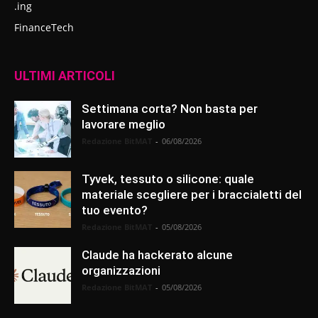
.ing
FinanceTech
ULTIMI ARTICOLI
Settimana corta? Non basta per
lavorare meglio
Redazione BitMAT
-
06/08/2026
Tyvek, tessuto o silicone: quale
materiale scegliere per i braccialetti del
tuo evento?
Redazione BitMAT
-
05/08/2026
Claude ha hackerato alcune
organizzazioni
Redazione BitMAT
-
05/08/2026