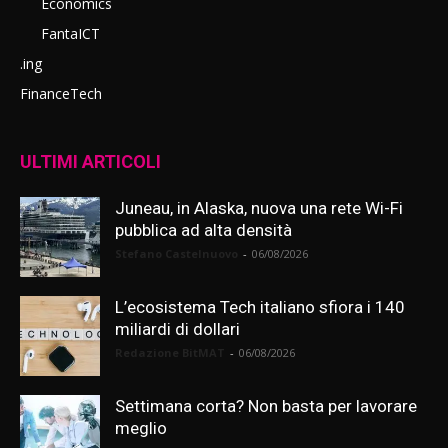
Economics
FantaICT
.ing
FinanceTech
ULTIMI ARTICOLI
Juneau, in Alaska, nuova una rete Wi-Fi
pubblica ad alta densità
Stefano Castelnuovo
-
06/08/2026
L’ecosistema Tech italiano sfiora i 140
miliardi di dollari
Redazione BitMAT
-
06/08/2026
Settimana corta? Non basta per lavorare
meglio