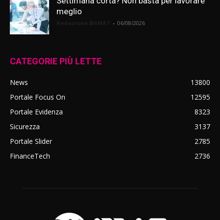
Settimana corta? Non basta per lavorare
meglio
Redazione BitMAT
-
06/08/2026
CATEGORIE PIÙ LETTE
News
13800
Portale Focus On
12595
Portale Evidenza
8323
Sicurezza
3137
Portale Slider
2785
FinanceTech
2736