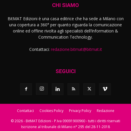
CHI SIAMO
BitMAT Edizioni è una casa editrice che ha sede a Milano con
una copertura a 360° per quanto riguarda la comunicazione
online ed offline rivolta agli specialisti dell'lnformation &
Communication Technology.
Contattaci:
redazione.bitmat@bitmat.it
SEGUICI
Contattaci
Cookies Policy
Privacy Policy
Redazione
© 2026 - BitMAT Edizioni - P.Iva 09091900960 - tutti i diritti riservati
Iscrizione al tribunale di Milano n° 295 del 28-11-2018