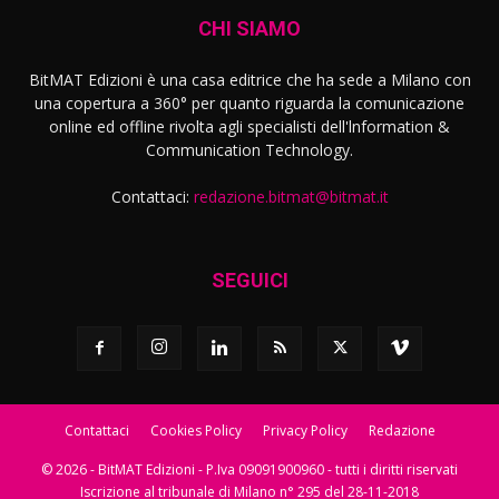
CHI SIAMO
BitMAT Edizioni è una casa editrice che ha sede a Milano con
una copertura a 360° per quanto riguarda la comunicazione
online ed offline rivolta agli specialisti dell'lnformation &
Communication Technology.
Contattaci:
redazione.bitmat@bitmat.it
SEGUICI
Contattaci
Cookies Policy
Privacy Policy
Redazione
© 2026 - BitMAT Edizioni - P.Iva 09091900960 - tutti i diritti riservati
Iscrizione al tribunale di Milano n° 295 del 28-11-2018