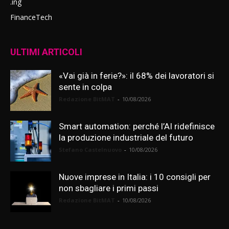
.ing
FinanceTech
ULTIMI ARTICOLI
«Vai già in ferie?»: il 68% dei lavoratori si
sente in colpa
Redazione BitMAT
-
10/08/2026
Smart automation: perché l’AI ridefinisce
la produzione industriale del futuro
Stefano Castelnuovo
-
10/08/2026
Nuove imprese in Italia: i 10 consigli per
non sbagliare i primi passi
Redazione BitMAT
-
10/08/2026