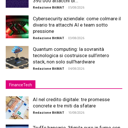
390.000 attacchi di...
Redazione BitMAT
-
05/08/2026
Cybersecurity aziendale: come colmare il
divario tra attacchi AI e team sotto
pressione
Redazione BitMAT
-
03/08/2026
Quantum computing: la sovranità
tecnologica si costruisce sull’intero
stack, non solo sull’hardware
Redazione BitMAT
-
04/08/2026
FinanceTech
AI nel credito digitale: tre promesse
concrete e tre miti da sfatare
Redazione BitMAT
-
10/08/2026
Truffe bancarie, 36mila euro in fumo con