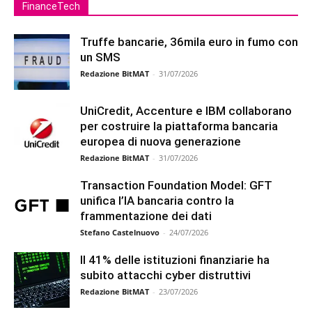
FinanceTech
Truffe bancarie, 36mila euro in fumo con
un SMS
Redazione BitMAT
-
31/07/2026
UniCredit, Accenture e IBM collaborano
per costruire la piattaforma bancaria
europea di nuova generazione
Redazione BitMAT
-
31/07/2026
Transaction Foundation Model: GFT
unifica l’IA bancaria contro la
frammentazione dei dati
Stefano Castelnuovo
-
24/07/2026
Il 41% delle istituzioni finanziarie ha
subito attacchi cyber distruttivi
Redazione BitMAT
-
23/07/2026