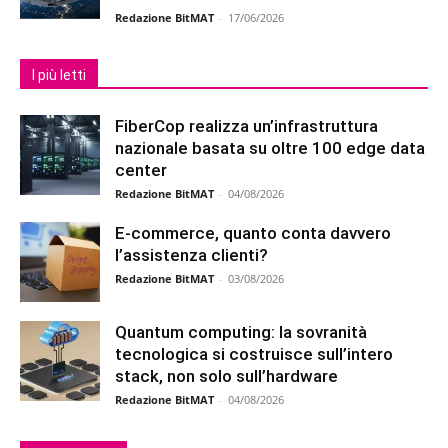
Redazione BitMAT
-
17/06/2026
I più letti
FiberCop realizza un’infrastruttura
nazionale basata su oltre 100 edge data
center
Redazione BitMAT
-
04/08/2026
E-commerce, quanto conta davvero
l’assistenza clienti?
Redazione BitMAT
-
03/08/2026
Quantum computing: la sovranità
tecnologica si costruisce sull’intero
stack, non solo sull’hardware
Redazione BitMAT
-
04/08/2026