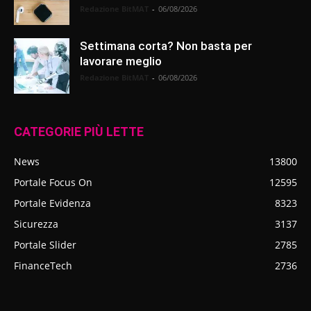
Redazione BitMAT
-
06/08/2026
Settimana corta? Non basta per
lavorare meglio
Redazione BitMAT
-
06/08/2026
CATEGORIE PIÙ LETTE
News
13800
Portale Focus On
12595
Portale Evidenza
8323
Sicurezza
3137
Portale Slider
2785
FinanceTech
2736