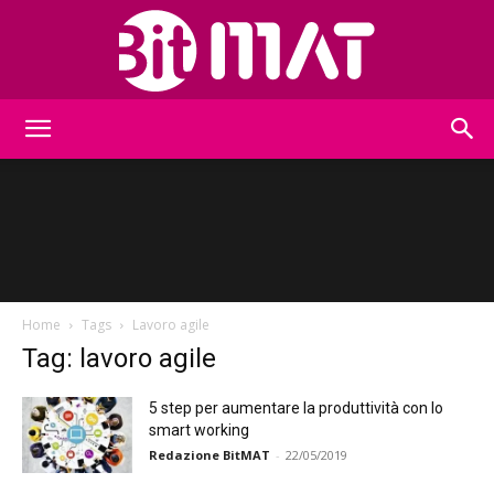
BitMat
Home
Tags
Lavoro agile
Tag: lavoro agile
5 step per aumentare la produttività con lo
smart working
Redazione BitMAT
-
22/05/2019