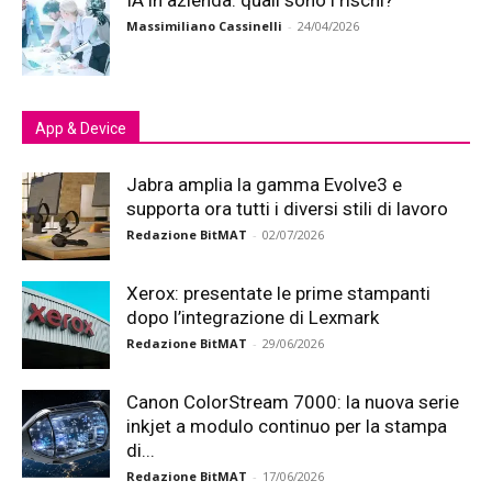
IA in azienda: quali sono i rischi?
Massimiliano Cassinelli
-
24/04/2026
App & Device
Jabra amplia la gamma Evolve3 e
supporta ora tutti i diversi stili di lavoro
Redazione BitMAT
-
02/07/2026
Xerox: presentate le prime stampanti
dopo l’integrazione di Lexmark
Redazione BitMAT
-
29/06/2026
Canon ColorStream 7000: la nuova serie
inkjet a modulo continuo per la stampa
di...
Redazione BitMAT
-
17/06/2026