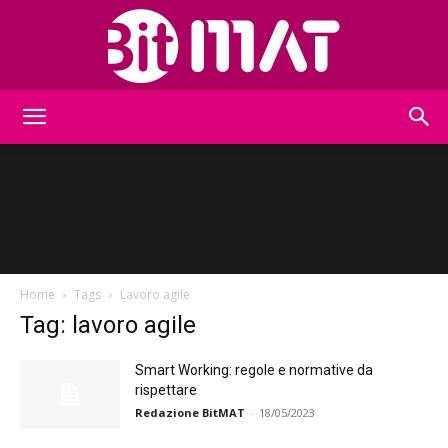
BitMat
Home
Tags
Lavoro agile
Tag: lavoro agile
Smart Working: regole e normative da
rispettare
Redazione BitMAT
-
18/05/2023