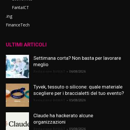
FantaICT
.ing
FinanceTech
ULTIMI ARTICOLI
Settimana corta? Non basta per lavorare
meglio
Redazione BitMAT
-
06/08/2026
Tyvek, tessuto o silicone: quale materiale
scegliere per i braccialetti del tuo evento?
Redazione BitMAT
-
05/08/2026
Claude ha hackerato alcune
organizzazioni
Redazione BitMAT
-
05/08/2026