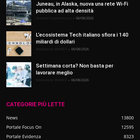
Juneau, in Alaska, nuova una rete Wi-Fi
pubblica ad alta densità
Stefano Castelnuovo
-
06/08/2026
L’ecosistema Tech italiano sfiora i 140
miliardi di dollari
Redazione BitMAT
-
06/08/2026
Settimana corta? Non basta per
lavorare meglio
Redazione BitMAT
-
06/08/2026
CATEGORIE PIÙ LETTE
News
13800
Portale Focus On
12595
Portale Evidenza
8323