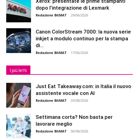
Xerox: presentate le prime stampanti
dopo l’integrazione di Lexmark
Redazione BitMAT
-
29/06/2026
Canon ColorStream 7000: la nuova serie
inkjet a modulo continuo per la stampa
di...
Redazione BitMAT
-
17/06/2026
I più letti
Just Eat Takeaway.com: in Italia il nuovo
assistente vocale con AI
Redazione BitMAT
-
03/08/2026
Settimana corta? Non basta per
lavorare meglio
Redazione BitMAT
-
06/08/2026