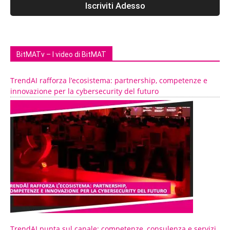
BitMATv – I video di BitMAT
TrendAI rafforza l’ecosistema: partnership, competenze e
innovazione per la cybersecurity del futuro
TrendAI punta sul canale: competenze, consulenza e servizi