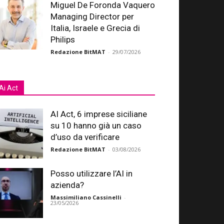
Miguel De Foronda Vaquero
Managing Director per
Italia, Israele e Grecia di
Philips
Redazione BitMAT
-
29/07/2026
Ai Act
AI Act, 6 imprese siciliane
su 10 hanno già un caso
d’uso da verificare
Redazione BitMAT
-
03/08/2026
Posso utilizzare l’AI in
azienda?
Massimiliano Cassinelli
-
23/05/2026