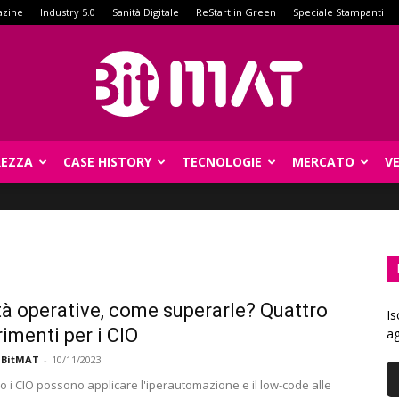
azine
Industry 5.0
Sanità Digitale
ReStart in Green
Speciale Stampanti
REZZA
CASE HISTORY
TECNOLOGIE
MERCATO
V
BitMat
ità operative, come superarle? Quattro
Is
imenti per i CIO
ag
 BitMAT
-
10/11/2023
o i CIO possono applicare l'iperautomazione e il low-code alle