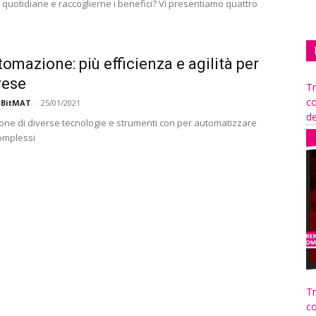
 quotidiane e raccoglierne i benefici? Vi presentiamo quattro
tomazione: più efficienza e agilità per
rese
Tr
co
 BitMAT
-
25/01/2021
de
ne di diverse tecnologie e strumenti con per automatizzare
omplessi
Tr
co