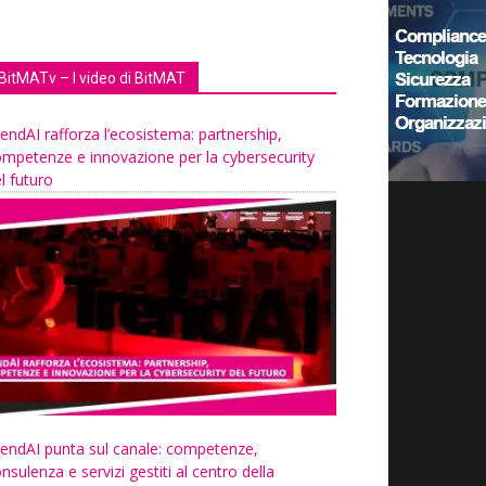
BitMATv – I video di BitMAT
endAI rafforza l’ecosistema: partnership,
mpetenze e innovazione per la cybersecurity
l futuro
endAI punta sul canale: competenze,
nsulenza e servizi gestiti al centro della