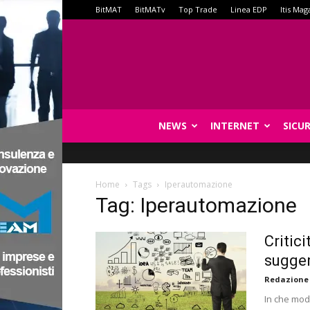
BitMAT
BitMATv
Top Trade
Linea EDP
Itis Mag
NEWS
INTERNET
SICU
Home
Tags
Iperautomazione
Tag: Iperautomazione
Critic
sugger
Redazione
In che mod