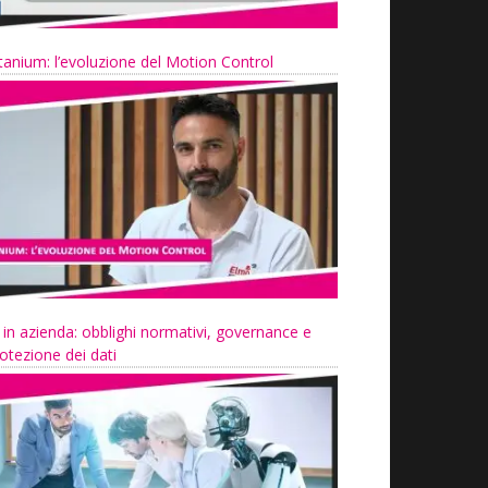
tanium: l’evoluzione del Motion Control
 in azienda: obblighi normativi, governance e
otezione dei dati