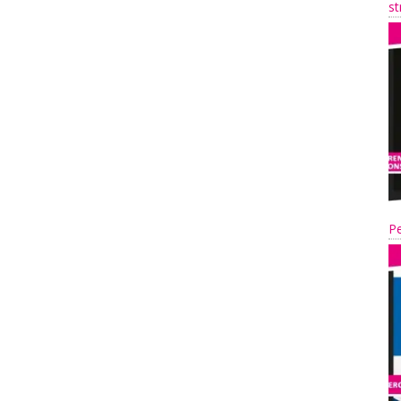
st
Pe