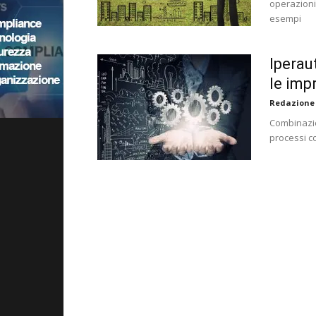
operazioni
esempi
Iperau
le imp
Redazione
Combinazio
processi c