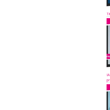
Ti
IA
pr