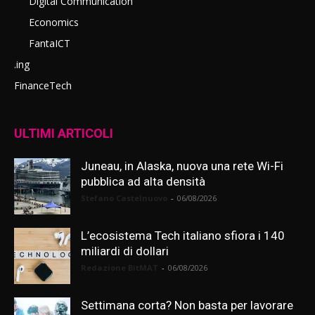
Digital Communication
Economics
FantaICT
.ing
FinanceTech
ULTIMI ARTICOLI
Juneau, in Alaska, nuova una rete Wi-Fi
pubblica ad alta densità
Stefano Castelnuovo
-
06/08/2026
L’ecosistema Tech italiano sfiora i 140
miliardi di dollari
Redazione BitMAT
-
06/08/2026
Settimana corta? Non basta per lavorare