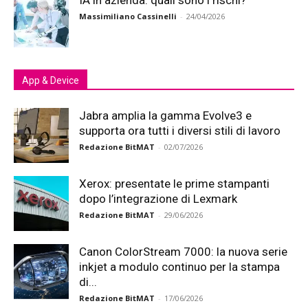
IA in azienda: quali sono i rischi?
Massimiliano Cassinelli
-
24/04/2026
App & Device
Jabra amplia la gamma Evolve3 e
supporta ora tutti i diversi stili di lavoro
Redazione BitMAT
-
02/07/2026
Xerox: presentate le prime stampanti
dopo l’integrazione di Lexmark
Redazione BitMAT
-
29/06/2026
Canon ColorStream 7000: la nuova serie
inkjet a modulo continuo per la stampa
di...
Redazione BitMAT
-
17/06/2026