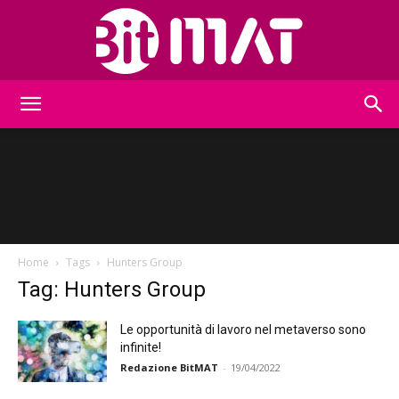
BitMat
Home
Tags
Hunters Group
Tag: Hunters Group
Le opportunità di lavoro nel metaverso sono
infinite!
Redazione BitMAT
-
19/04/2022