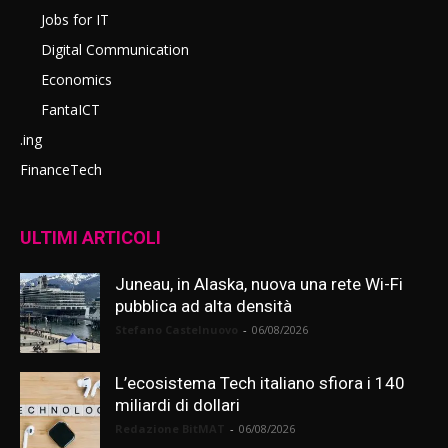
Jobs for IT
Digital Communication
Economics
FantaICT
.ing
FinanceTech
ULTIMI ARTICOLI
Juneau, in Alaska, nuova una rete Wi-Fi
pubblica ad alta densità
Stefano Castelnuovo
-
06/08/2026
L’ecosistema Tech italiano sfiora i 140
miliardi di dollari
Redazione BitMAT
-
06/08/2026