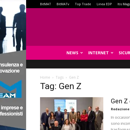
BitMAT
BitMATv
Top Trade
Linea EDP
Itis Mag
NEWS
INTERNET
SICU
Home
Tags
Gen Z
Tag: Gen Z
Gen Z 
Redazione
In occasio
sono incon
trasforma