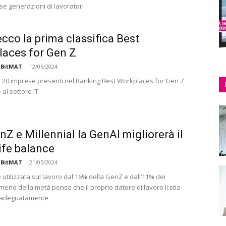
rse generazioni di lavoratori
ecco la prima classifica Best
aces for Gen Z
 BitMAT
-
12/06/2024
le 20 imprese presenti nel Ranking Best Workplaces for Gen Z
al settore IT
nZ e Millennial la GenAI migliorerà il
ife balance
 BitMAT
-
21/05/2024
 utilizzata sul lavoro dal 16% della GenZ e dall’11% dei
 meno della metà pensa che il proprio datore di lavoro li stia
 adeguatamente