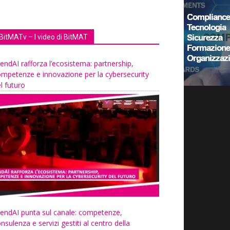
BitMATv – I video di BitMAT
endAI rafforza l’ecosistema: partnership,
mpetenze e innovazione per la cybersecurity
l futuro
endAI punta sul canale: competenze,
nsulenza e servizi gestiti al centro della