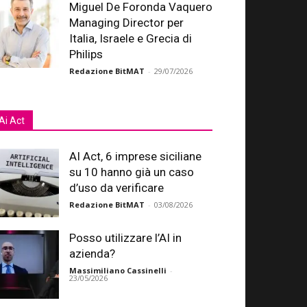
Miguel De Foronda Vaquero
Managing Director per
Italia, Israele e Grecia di
Philips
Redazione BitMAT
-
29/07/2026
Ai Act
AI Act, 6 imprese siciliane
su 10 hanno già un caso
d’uso da verificare
Redazione BitMAT
-
03/08/2026
Posso utilizzare l’AI in
azienda?
Massimiliano Cassinelli
-
23/05/2026