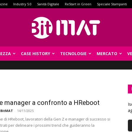
azine
Industry 5.0
Sanità Digitale
ReStart in Green
Speciale Stampanti
REZZA
CASE HISTORY
TECNOLOGIE
MERCATO
V
BitMat
e manager a confronto a HReboot
Is
ag
 BitMAT
-
14/11/2025
ne di HReboot, lavoratori della Gen Z e manager di successo si
trati per delineare i prossimi trend che guideranno la
zione