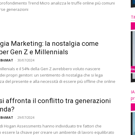
pprofondimento Trend Micro analizza le truffe online più comuni
erse generazioni
Ti
gia Marketing: la nostalgia come
 per Gen Z e Millennials
 BitMAT
-
30/07/2024
millenials e il 54% della Gen Z avrebbero voluto nascere
dei propri genitori: un sentimento di nostalgia che si lega
zza del presente e alla necessità di essere più offline che online
IA
pr
i affronta il conflitto tra generazioni
enda?
 BitMAT
-
29/07/2024
i di Hogan Assessments hanno individuato tre fattori che
 essere la chiave per creare un ambiente di lavoro equilibrato