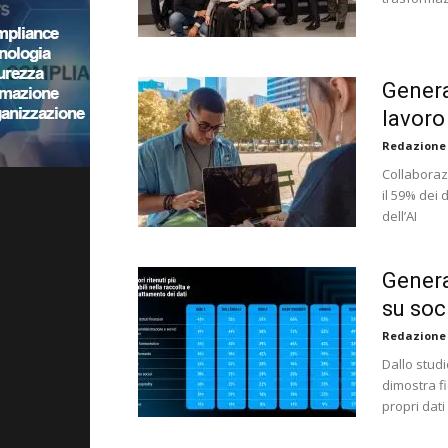
Genera
lavoro
Redazione
Collaboraz
il 59% dei 
dell’AI
Genera
su soci
Redazione
Dallo stud
dimostra f
propri dati