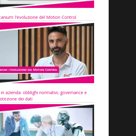
tanium: l’evoluzione del Motion Control
 in azienda: obblighi normativi, governance e
otezione dei dati