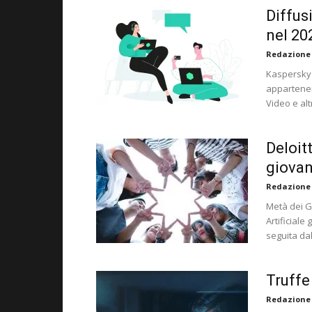
Diffus
nel 20
Redazione
Kaspersky 
appartenen
Video e alt
Deloit
giovani
Redazione
Metà dei Ge
Artificiale
seguita dal
Truffe 
Redazione