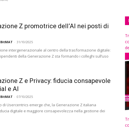
zione Z promotrice dell’AI nei posti di
Tr
co
 BitMAT
-
31/10/2025
de
ione intergenerazionale al centro della trasformazione digitale:
dipendenti della Generazione Z sta formando i colleghi sull’uso
zione Z e Privacy: fiducia consapevole
al e AI
 BitMAT
-
07/10/2025
io di Usercentrics emerge che, la Generazione Z italiana
iducia digitale e maggiore consapevolezza nella gestione dei
Tr
co