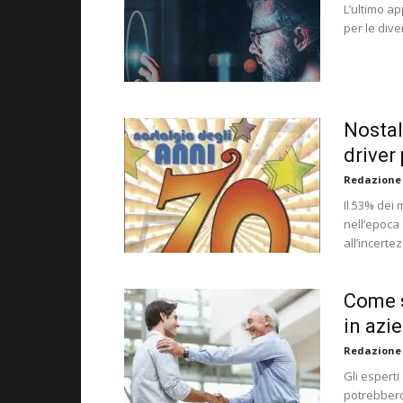
L’ultimo a
per le div
Nostal
driver
Redazione
Il 53% dei 
nell’epoca 
all’incerte
Come s
in azi
Redazione
Gli espert
potrebbero