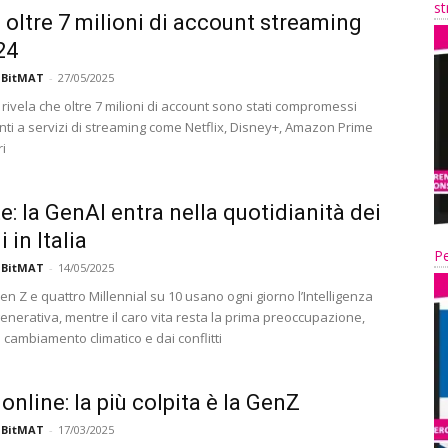
st
i oltre 7 milioni di account streaming
24
 BitMAT
-
27/05/2025
rivela che oltre 7 milioni di account sono stati compromessi
ti a servizi di streaming come Netflix, Disney+, Amazon Prime
ri
te: la GenAI entra nella quotidianità dei
 in Italia
Pe
 BitMAT
-
14/05/2025
n Z e quattro Millennial su 10 usano ogni giorno l’Intelligenza
 generativa, mentre il caro vita resta la prima preoccupazione,
 cambiamento climatico e dai conflitti
online: la più colpita è la GenZ
 BitMAT
-
17/03/2025