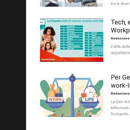
tra le dive
Tech, 
Workpl
Redazione
Il 40% del
appartiene 
Per Ge
work-l
Redazione
La Gen AI è
Millennial;
formando