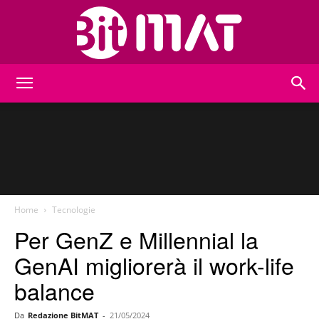
BitMat
Home
Tecnologie
Per GenZ e Millennial la
GenAI migliorerà il work-life
balance
Da
Redazione BitMAT
-
21/05/2024