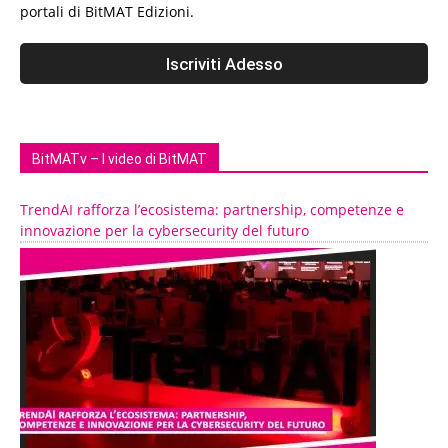
portali di BitMAT Edizioni.
BitMATv – I video di BitMAT
TrendAI rafforza l’ecosistema: partnership, competenze e
innovazione per la cybersecurity del futuro