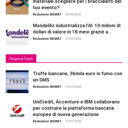
materiale scegliere per i braccialetti del
tuo evento?
Redazione BitMAT
-
05/08/2026
Mondelēz industrializza l’AI: 10 milioni di
dollari di valore in 18 mesi grazie a...
Redazione BitMAT
-
31/07/2026
FinanceTech
Truffe bancarie, 36mila euro in fumo con
un SMS
Redazione BitMAT
-
31/07/2026
UniCredit, Accenture e IBM collaborano
per costruire la piattaforma bancaria
europea di nuova generazione
Redazione BitMAT
-
31/07/2026