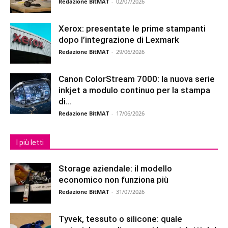
Redazione BitMAT
-
02/07/2026
Xerox: presentate le prime stampanti
dopo l’integrazione di Lexmark
Redazione BitMAT
-
29/06/2026
Canon ColorStream 7000: la nuova serie
inkjet a modulo continuo per la stampa
di...
Redazione BitMAT
-
17/06/2026
I più letti
Storage aziendale: il modello
economico non funziona più
Redazione BitMAT
-
31/07/2026
Tyvek, tessuto o silicone: quale