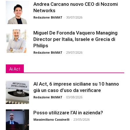
Andrea Carcano nuovo CEO di Nozomi
Networks
Redazione BitMAT
-
30/07/2026
Miguel De Foronda Vaquero Managing
Director per Italia, Israele e Grecia di
Philips
Redazione BitMAT
-
29/07/2026
Ai Act
AI Act, 6 imprese siciliane su 10 hanno
già un caso d’uso da verificare
Redazione BitMAT
-
03/08/2026
Posso utilizzare l’AI in azienda?
Massimiliano Cassinelli
-
23/05/2026