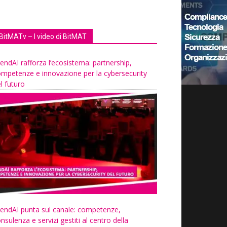
BitMATv – I video di BitMAT
endAI rafforza l’ecosistema: partnership,
mpetenze e innovazione per la cybersecurity
l futuro
endAI punta sul canale: competenze,
nsulenza e servizi gestiti al centro della