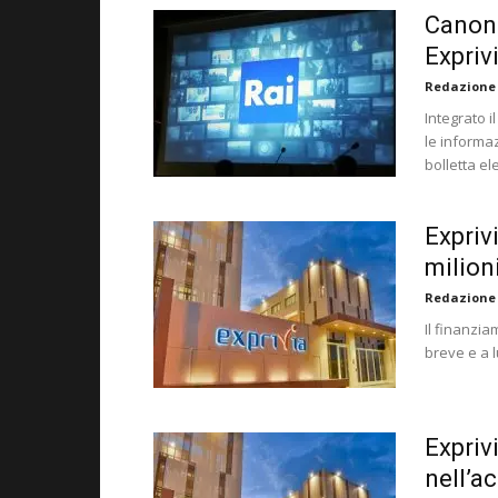
Canone
Expriv
Redazione
Integrato i
le informaz
bolletta ele
Expriv
milion
Redazione
Il finanzia
breve e a 
Expriv
nell’ac