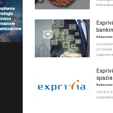
Informatio
Expriv
bankin
Redazione
La soluzio
of Contact 
supporto e 
Expriv
spazia
Redazione
Con ACS, E
competenze