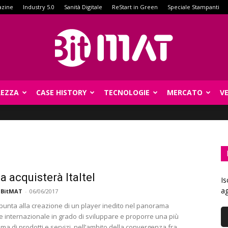
azine
Industry 5.0
Sanità Digitale
ReStart in Green
Speciale Stampanti
REZZA
CASE HISTORY
TECNOLOGIE
MERCATO
V
BitMat
a acquisterà Italtel
Is
ag
 BitMAT
-
06/06/2017
o punta alla creazione di un player inedito nel panorama
e internazionale in grado di sviluppare e proporre una più
a di prodotti e servizi, nell’ambito della convergenza fra