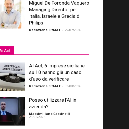
Miguel De Foronda Vaquero
Managing Director per
Italia, Israele e Grecia di
Philips
Redazione BitMAT
-
29/07/2026
Ai Act
AI Act, 6 imprese siciliane
su 10 hanno già un caso
d’uso da verificare
Redazione BitMAT
-
03/08/2026
Posso utilizzare l’AI in
azienda?
Massimiliano Cassinelli
-
23/05/2026