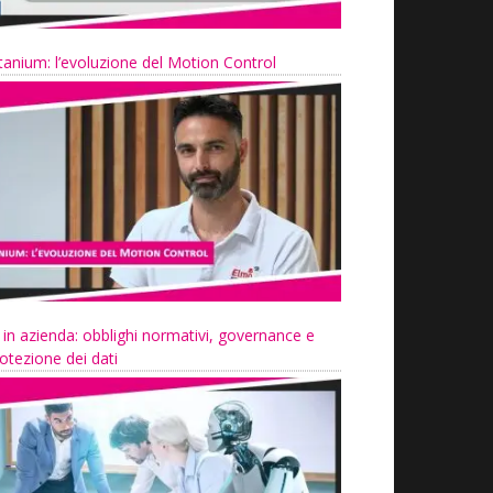
tanium: l’evoluzione del Motion Control
 in azienda: obblighi normativi, governance e
otezione dei dati