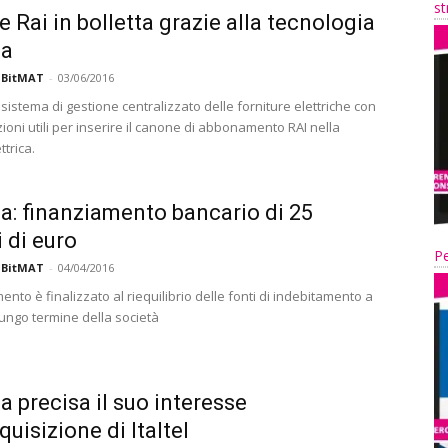
st
 Rai in bolletta grazie alla tecnologia
ia
 BitMAT
-
03/06/2016
l sistema di gestione centralizzato delle forniture elettriche con
ioni utili per inserire il canone di abbonamento RAI nella
ttrica.
ia: finanziamento bancario di 25
i di euro
Pe
 BitMAT
-
04/04/2016
mento è finalizzato al riequilibrio delle fonti di indebitamento a
lungo termine della società
ia precisa il suo interesse
quisizione di Italtel