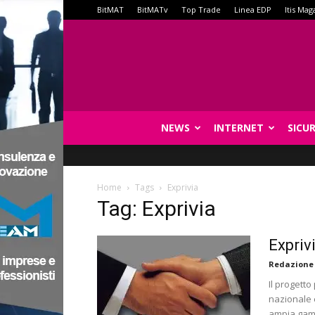
BitMAT
BitMATv
Top Trade
Linea EDP
Itis Mag
NEWS
INTERNET
SICU
Home
Tags
Exprivia
Tag: Exprivia
Exprivi
Redazione
Il progett
nazionale 
ampia gamm