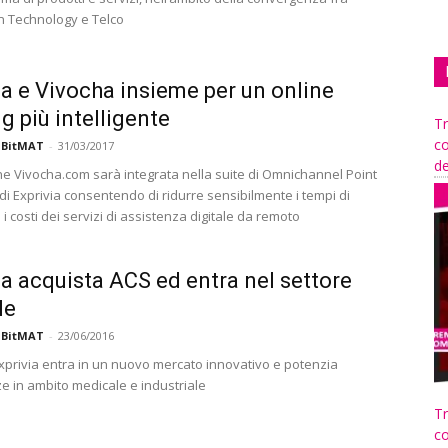
n Technology e Telco
ia e Vivocha insieme per un online
g più intelligente
Tr
co
 BitMAT
-
31/03/2017
de
ne Vivocha.com sarà integrata nella suite di Omnichannel Point
di Exprivia consentendo di ridurre sensibilmente i tempi di
i costi dei servizi di assistenza digitale da remoto
ia acquista ACS ed entra nel settore
le
 BitMAT
-
23/06/2016
xprivia entra in un nuovo mercato innovativo e potenzia
 in ambito medicale e industriale
Tr
co