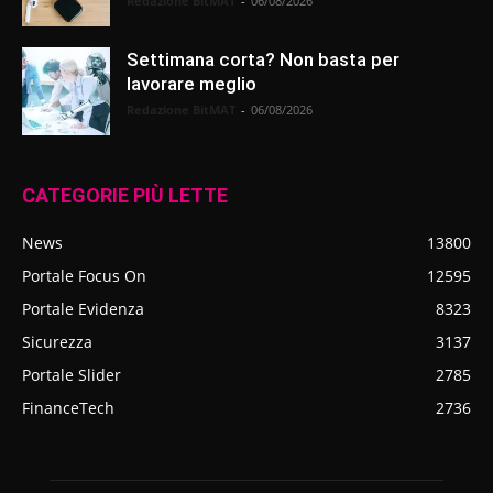
Redazione BitMAT
-
06/08/2026
Settimana corta? Non basta per
lavorare meglio
Redazione BitMAT
-
06/08/2026
CATEGORIE PIÙ LETTE
News
13800
Portale Focus On
12595
Portale Evidenza
8323
Sicurezza
3137
Portale Slider
2785
FinanceTech
2736