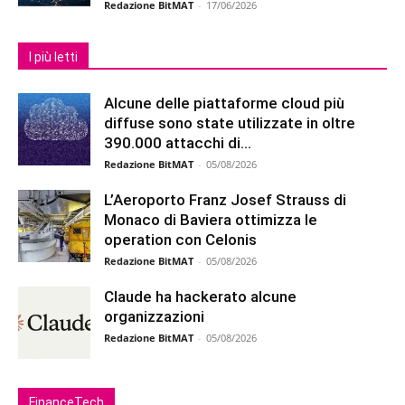
Redazione BitMAT
-
17/06/2026
I più letti
Alcune delle piattaforme cloud più
diffuse sono state utilizzate in oltre
390.000 attacchi di...
Redazione BitMAT
-
05/08/2026
L’Aeroporto Franz Josef Strauss di
Monaco di Baviera ottimizza le
operation con Celonis
Redazione BitMAT
-
05/08/2026
Claude ha hackerato alcune
organizzazioni
Redazione BitMAT
-
05/08/2026
FinanceTech