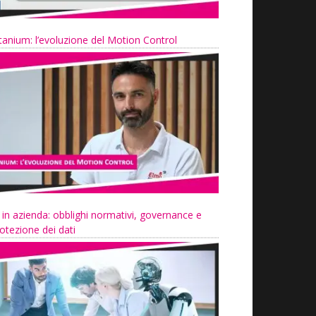
tanium: l’evoluzione del Motion Control
 in azienda: obblighi normativi, governance e
otezione dei dati