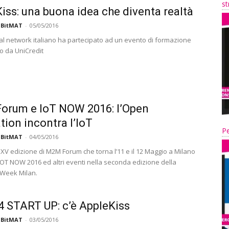
st
iss: una buona idea che diventa realtà
 BitMAT
-
05/05/2016
cial network italiano ha partecipato ad un evento di formazione
o da UniCredit
orum e IoT NOW 2016: l’Open
tion incontra l’IoT
Pe
 BitMAT
-
04/05/2016
a XV edizione di M2M Forum che torna l’11 e il 12 Maggio a Milano
IOT NOW 2016 ed altri eventi nella seconda edizione della
 Week Milan.
 START UP: c’è AppleKiss
 BitMAT
-
03/05/2016