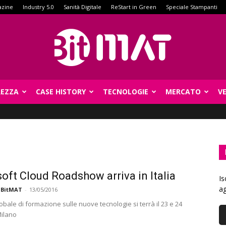
azine
Industry 5.0
Sanità Digitale
ReStart in Green
Speciale Stampanti
REZZA
CASE HISTORY
TECNOLOGIE
MERCATO
V
BitMat
oft Cloud Roadshow arriva in Italia
Is
ag
 BitMAT
-
13/05/2016
obale di formazione sulle nuove tecnologie si terrà il 23 e 24
ilano