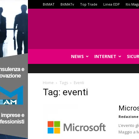
BitMAT
BitMATv
Top Trade
Linea EDP
Itis Mag
NEWS
INTERNET
SICU
Home
Tags
Eventi
Tag: eventi
Micros
Redazione
L’evento gl
Maggio a M