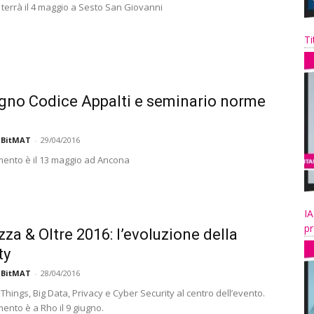
 terrà il 4 maggio a Sesto San Giovanni
Ti
no Codice Appalti e seminario norme
 BitMAT
-
29/04/2016
ento è il 13 maggio ad Ancona
IA
pr
zza & Oltre 2016: l’evoluzione della
ty
 BitMAT
-
28/04/2016
 Things, Big Data, Privacy e Cyber Security al centro dell’evento.
ento è a Rho il 9 giugno.