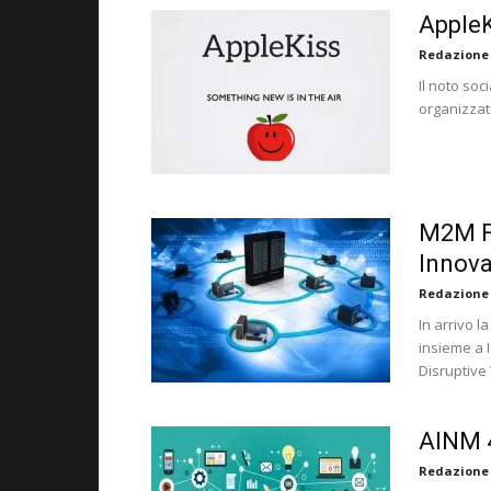
AppleK
Redazione
Il noto so
organizzat
M2M F
Innova
Redazione
In arrivo l
insieme a 
Disruptive
AINM 4
Redazione