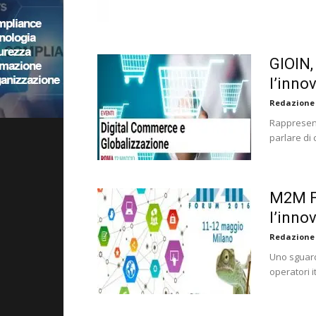
GIOIN, 
l’inno
Redazione
Rappresenta
parlare di
M2M F
l’inno
Redazione
Uno sguardo
operatori i