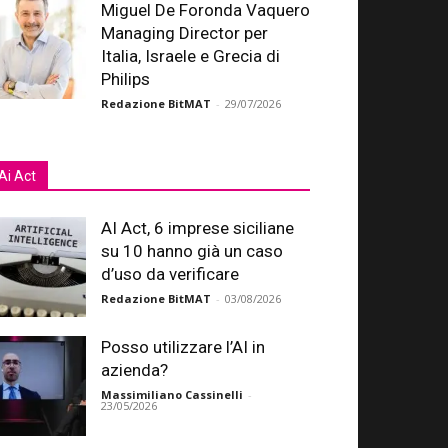
Miguel De Foronda Vaquero
Managing Director per
Italia, Israele e Grecia di
Philips
Redazione BitMAT
-
29/07/2026
Ai Act
AI Act, 6 imprese siciliane
su 10 hanno già un caso
d’uso da verificare
Redazione BitMAT
-
03/08/2026
Posso utilizzare l’AI in
azienda?
Massimiliano Cassinelli
-
23/05/2026