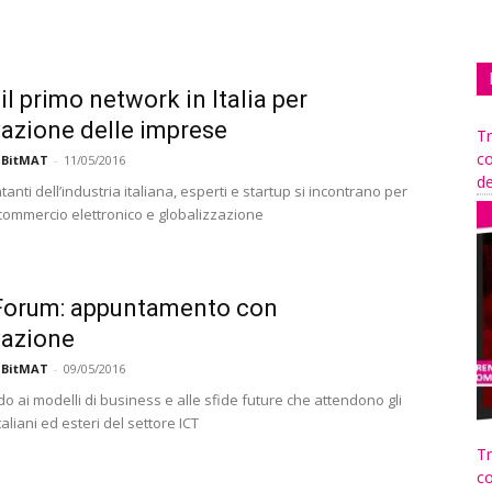
il primo network in Italia per
vazione delle imprese
Tr
co
 BitMAT
-
11/05/2016
de
nti dell’industria italiana, esperti e startup si incontrano per
 commercio elettronico e globalizzazione
orum: appuntamento con
vazione
 BitMAT
-
09/05/2016
 ai modelli di business e alle sfide future che attendono gli
taliani ed esteri del settore ICT
Tr
co