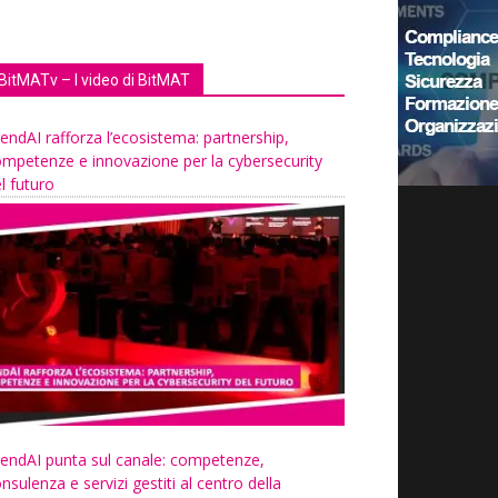
BitMATv – I video di BitMAT
endAI rafforza l’ecosistema: partnership,
mpetenze e innovazione per la cybersecurity
l futuro
endAI punta sul canale: competenze,
nsulenza e servizi gestiti al centro della