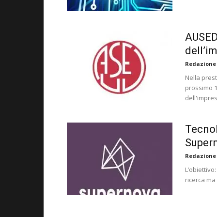
AUSED 
dell’i
Redazione
Nella prest
prossimo 1
dell'impres
Tecnol
Super
Redazione
L’obiettivo
ricerca ma 