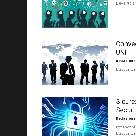
L'evento si
Conveg
UNI
Redazione
L’appuntam
Sicure
Securi
Redazione
Internet of
L’appuntam